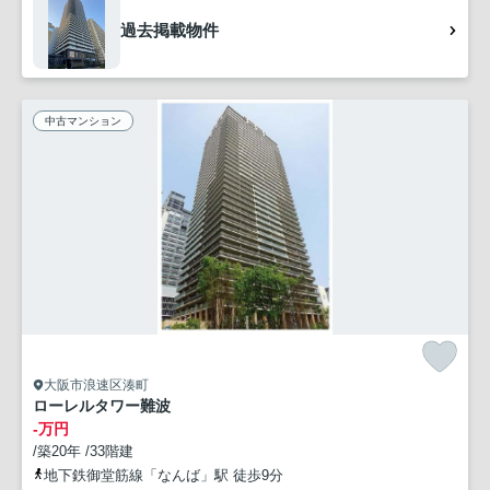
過去掲載物件
中古マンション
大阪市浪速区湊町
ローレルタワー難波
-万円
/築20年 /33階建
地下鉄御堂筋線「なんば」駅 徒歩9分