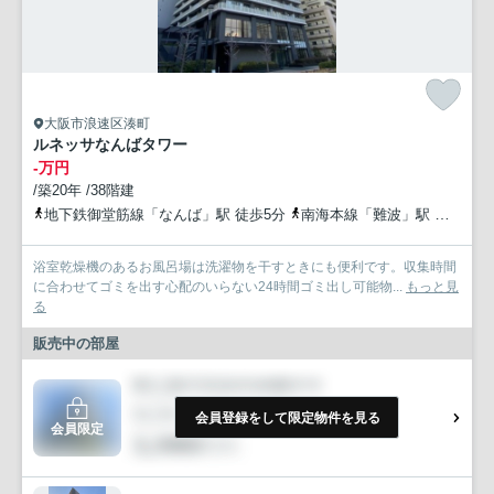
大阪市浪速区湊町
ルネッサなんばタワー
-万円
/築20年 /38階建
地下鉄御堂筋線「なんば」駅 徒歩5分
南海本線「難波」駅 徒歩10分
浴室乾燥機のあるお風呂場は洗濯物を干すときにも便利です。収集時間
に合わせてゴミを出す心配のいらない24時間ゴミ出し可能物...
もっと見
る
販売中の部屋
会員登録をして限定物件を見る
会員限定