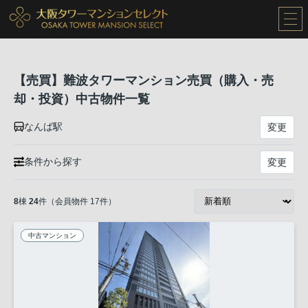
【売買】難波タワーマンション売買（購入・売
却・投資）中古物件一覧
なんば駅
変更
条件から探す
変更
8
棟
24
件（会員物件 17件）
中古マンション