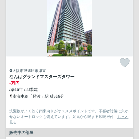
大阪市浪速区敷津東
なんばグランドマスターズタワー
-万円
/築16年 /33階建
南海本線「難波」駅 徒歩9分
洗濯物がよく乾く南東向きがオススメポイントです。不審者対策に欠か
せないオートロックも備えています。足元から暖まる床暖房付...
もっと
見る
販売中の部屋