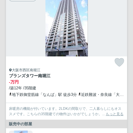
大阪市西区南堀江
ブランズタワー南堀江
-万円
/築12年 /35階建
地下鉄御堂筋線「なんば」駅 徒歩3分
近鉄難波・奈良線「大阪難波」駅 徒歩6分
床暖房の機能が付いています。2LDKの間取りで、二人暮らしにもオス
スメです。こちらの35階建ての物件はいかがでしょうか。...
もっと見る
販売中の部屋