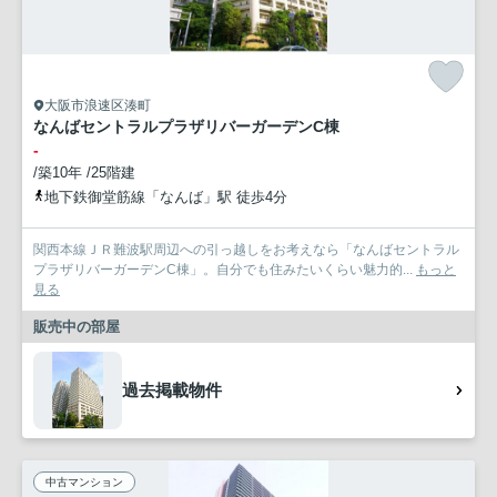
大阪市浪速区湊町
なんばセントラルプラザリバーガーデンC棟
-
/築10年 /25階建
地下鉄御堂筋線「なんば」駅 徒歩4分
関西本線ＪＲ難波駅周辺への引っ越しをお考えなら「なんばセントラル
プラザリバーガーデンC棟」。自分でも住みたいくらい魅力的...
もっと
見る
販売中の部屋
過去掲載物件
中古マンション