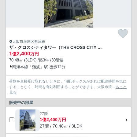
大阪市浪速区敷津東
ザ・クロスシティタワー（THE CROSS CITY TOWER）
1
2,400
億
万円
70.48㎡ (3LDK) /築3年 /30階建
南海本線「難波」駅 徒歩12分
荷物を直接受け取れないときに、宅配ボックスがあれば配達時間を気に
することなく、時間を有効利用することができます。大阪市浪...
もっと
見る
販売中の部屋
27階
1億2,400万円
27階 / 70.48㎡ / 3LDK