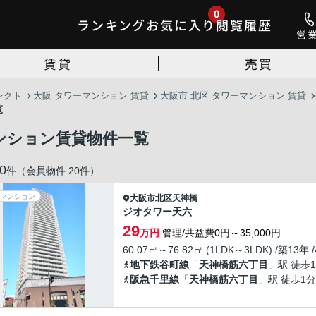
0
ランキング
お気に入り
閲覧履歴
営
賃貸
売買
レクト
大阪 タワーマンション 賃貸
大阪市 北区 タワーマンション 賃貸
覧
ンション賃貸物件一覧
0
件（会員物件 20件）
マンション
大阪市北区
天神橋
ジオタワー天六
29
万円
管理/共益費0円～35,000円
60.07㎡～76.82㎡ (1LDK～3LDK) /築13年 
地下鉄谷町線
「
天神橋筋六丁目
」駅 徒歩
阪急千里線
「
天神橋筋六丁目
」駅 徒歩1分