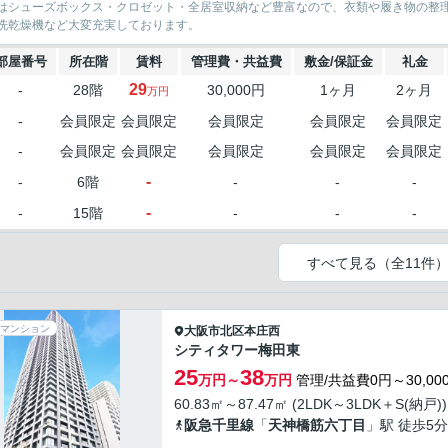
はシューズボックス・クロゼット・全居室収納など豊富なので、衣類や履き物の整
洗乾燥機など大変充実しております。
部屋番号
所在階
賃料
管理費・共益費
敷金/保証金
礼金
29
-
28階
30,000円
1ヶ月
2ヶ月
万円
-
会員限定
会員限定
会員限定
会員限定
会員限定
-
会員限定
会員限定
会員限定
会員限定
会員限定
-
-
6階
-
-
-
-
-
15階
-
-
-
すべて見る（全11件
マンション
大阪市北区
本庄西
シティタワー梅田東
25
38
万円～
万円
管理/共益費0円～30,00
60.83㎡～87.47㎡ (2LDK～3LDK＋S(納戸))
阪急千里線
「
天神橋筋六丁目
」駅 徒歩5分