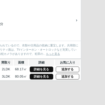
4分
けられているので、衣類や日用品の収納に重宝します。共用部に
ュリティ面は、TVインターホン・オートロックなど充実してい
カメラがありますので、犯罪の...
もっと見る
間取り
面積
詳細
お気に入り
2LDK
68.17㎡
詳細を見る
追加する
3LDK
80.05㎡
詳細を見る
追加する