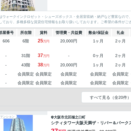
はウォークインクロゼット・シューズボックス・全居室収納・納戸など豊富なので
しており、多種多様な賃貸住宅情報をお取り扱いしております。ご希望の条件がご
部屋番号
所在階
賃料
管理費・共益費
敷金/保証金
礼金
25
606
6階
20,000円
1ヶ月
2ヶ月
万円
37
-
31階
-
0ヶ月
2ヶ月
万円
38
-
43階
20,000円
1ヶ月
2ヶ月
万円
-
会員限定
会員限定
会員限定
会員限定
会員限定
-
会員限定
会員限定
会員限定
会員限定
会員限定
すべて見る（全20件
マンション
大阪市北区
樋之口町
シティタワー大阪天満ザ・リバー＆パーク
27