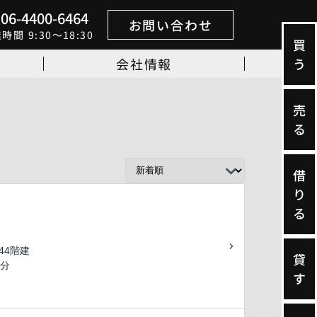
06-4400-6464
お問い合わせ
業時間
9:30～18:30
買
会社情報
う
売
る
借
り
る
/44階建
貸
1分
す