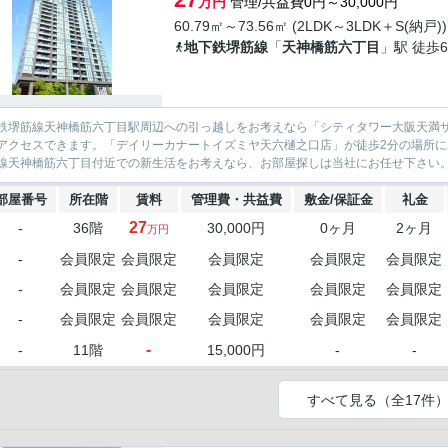
万円
管理/共益費0円～30,000円
60.79㎡～73.56㎡ (2LDK～3LDK＋S(納戸))
地下鉄堺筋線
「
天神橋筋六丁目
」駅 徒歩
鉄堺筋線天神橋筋六丁目駅周辺への引っ越しをお考えなら「シティタワー大阪天満ザ
アクセスできます。「デイリーカナートイズミヤ天六樋之口店」が徒歩2分の場所
線天神橋筋六丁目付近での新生活をお考えなら、お部屋探しは当社にお任せ下さい。当
部屋番号
所在階
賃料
管理費・共益費
敷金/保証金
礼金
27
-
36階
30,000円
0ヶ月
2ヶ月
万円
-
会員限定
会員限定
会員限定
会員限定
会員限定
-
会員限定
会員限定
会員限定
会員限定
会員限定
-
会員限定
会員限定
会員限定
会員限定
会員限定
-
-
11階
15,000円
-
-
すべて見る（全17件