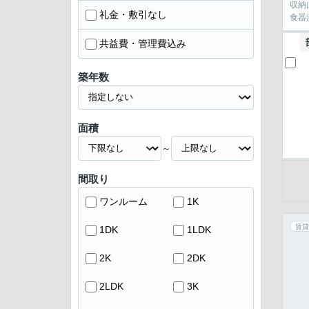
収納
礼金・敷引なし
食器
共益費・管理費込み
築年数
面積
～
間取り
ワンルーム
1K
賃貸
1DK
1LDK
2K
2DK
2LDK
3K