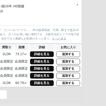
 /築16年 /45階建
6分
・リバー＆パークス」。JR大阪環状線「天満」駅まで徒歩10
にあり、日々のお買い物に便利です。大阪市北区エリアや地下鉄
社でなら素敵なお部屋がきっと見つ...
もっと見る
間取り
面積
詳細
お気に入り
2LDK
73.17㎡
詳細を見る
追加する
会員限定
会員限定
詳細を見る
追加する
会員限定
会員限定
詳細を見る
追加する
会員限定
会員限定
詳細を見る
追加する
2LDK
60.79㎡
詳細を見る
追加する
）