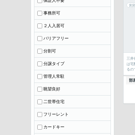
保証人不要
賃貸
事務所可
２人入居可
バリアフリー
分割可
三井
分譲タイプ
は宅
るの
管理人常駐
部
眺望良好
二世帯住宅
フリーレント
カードキー