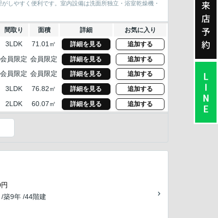
来
理がしやすく便利です。室内設備は洗面所独立・浴室乾燥機・
店
予
間取り
面積
詳細
お気に入り
約
3LDK
71.01㎡
詳細を見る
追加する
会員限定
会員限定
詳細を見る
追加する
会員限定
会員限定
詳細を見る
追加する
3LDK
76.82㎡
詳細を見る
追加する
2LDK
60.07㎡
詳細を見る
追加する
）
0円
 /築9年 /44階建