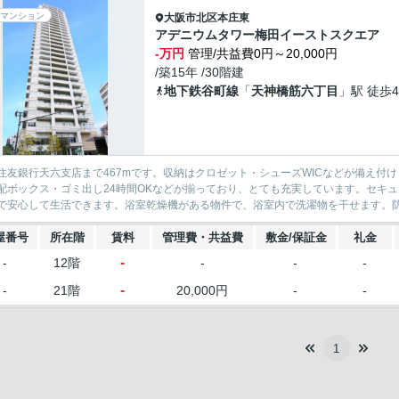
マンション
大阪市北区
本庄東
アデニウムタワー梅田イーストスクエア
-万円
管理/共益費0円～20,000円
/築15年 /30階建
地下鉄谷町線
「
天神橋筋六丁目
」駅 徒歩
住友銀行天六支店まで467mです。収納はクロゼット・シューズWICなどが備え付
配ボックス・ゴミ出し24時間OKなどが揃っており、とても充実しています。セキ
で安心して生活できます。浴室乾燥機がある物件で、浴室内で洗濯物を干せます。防犯
屋番号
所在階
賃料
管理費・共益費
敷金/保証金
礼金
-
-
12階
-
-
-
-
-
21階
20,000円
-
-
1