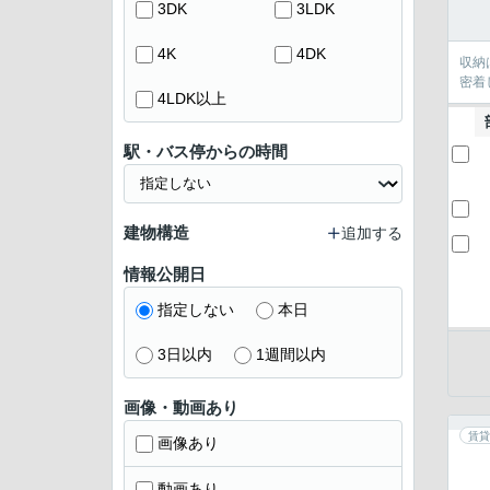
3DK
3LDK
4K
4DK
収納
密着
4LDK以上
駅・バス停からの時間
建物構造
追加する
情報公開日
指定しない
本日
3日以内
1週間以内
画像・動画あり
賃貸
画像あり
動画あり