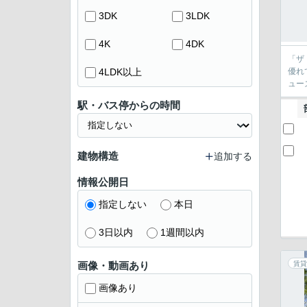
3DK
3LDK
4K
4DK
「ザ
4LDK以上
優れ
ュー
駅・バス停からの時間
建物構造
追加する
情報公開日
指定しない
本日
3日以内
1週間以内
画像・動画あり
賃貸
画像あり