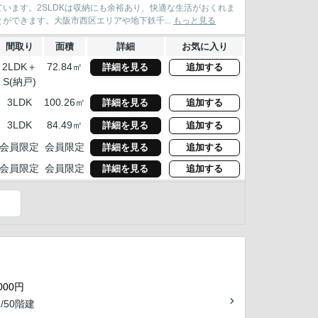
います。2SLDKは収納にも余裕あり、快適な生活がおくれま
ができます。大阪市西区エリアや地下鉄千...
もっと見る
間取り
面積
詳細
お気に入り
2LDK＋
72.84㎡
詳細を見る
追加する
S(納戸)
3LDK
100.26㎡
詳細を見る
追加する
3LDK
84.49㎡
詳細を見る
追加する
会員限定
会員限定
詳細を見る
追加する
会員限定
会員限定
詳細を見る
追加する
000円
 /50階建