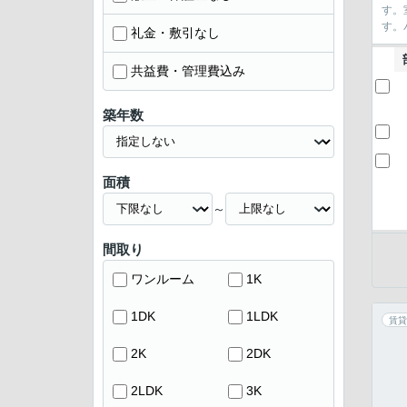
す。
す。
礼金・敷引なし
共益費・管理費込み
築年数
面積
～
間取り
ワンルーム
1K
1DK
1LDK
賃貸
2K
2DK
2LDK
3K