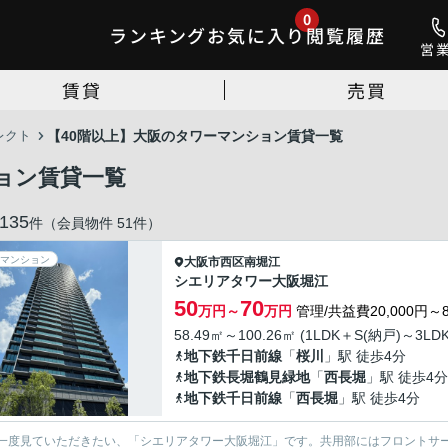
0
ランキング
お気に入り
閲覧履歴
営
賃貸
売買
レクト
【40階以上】大阪のタワーマンション賃貸一覧
ョン賃貸一覧
135
件（会員物件 51件）
マンション
大阪市西区
南堀江
シエリアタワー大阪堀江
50
70
万円～
万円
管理/共益費20,000円～8
58.49㎡～100.26㎡ (1LDK＋S(納戸)～3LDK
地下鉄千日前線
「
桜川
」駅 徒歩4分
地下鉄長堀鶴見緑地
「
西長堀
」駅 徒歩4分
地下鉄千日前線
「
西長堀
」駅 徒歩4分
一度見ていただきたい、「シエリアタワー大阪堀江」です。共用部にはフロントサ