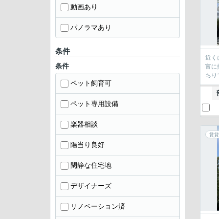
動画あり
パノラマあり
条件
近く
条件
富に
ちり
ペット飼育可
ペット専用設備
楽器相談
賃貸
陽当り良好
閑静な住宅地
デザイナーズ
リノベーション済