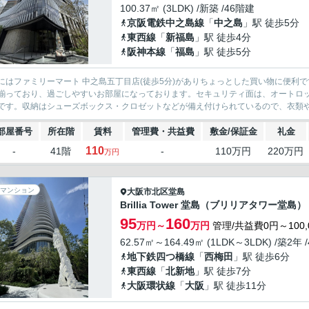
100.37㎡ (3LDK) /新築 /46階建
京阪電鉄中之島線
「
中之島
」駅 徒歩5分
東西線
「
新福島
」駅 徒歩4分
阪神本線
「
福島
」駅 徒歩5分
にはファミリーマート 中之島五丁目店(徒歩5分)がありちょっとした買い物に便利
揃っており、過ごしやすいお部屋になっております。セキュリティ面は、オートロッ
です。収納はシューズボックス・クロゼットなどが備え付けられているので、衣類や日
部屋番号
所在階
賃料
管理費・共益費
敷金/保証金
礼金
110
-
41階
-
110万円
220万円
万円
マンション
大阪市北区
堂島
Brillia Tower 堂島（ブリリアタワー堂島）
95
160
万円～
万円
管理/共益費0円～100,
62.57㎡～164.49㎡ (1LDK～3LDK) /築2年 
地下鉄四つ橋線
「
西梅田
」駅 徒歩6分
東西線
「
北新地
」駅 徒歩7分
大阪環状線
「
大阪
」駅 徒歩11分