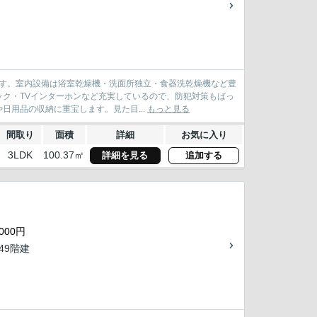
です。室内設備は浴室乾燥機・洗面所独立・食器洗乾燥機など豊
ク・TVインターホンなど充実しているので、防犯対策もばっ
用品の収納に重宝します。見た目...
もっと見る
間取り
面積
詳細
お気に入り
3LDK
100.37㎡
詳細を見る
追加する
000円
/49階建