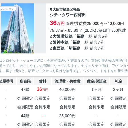
マンション
大阪市福島区
福島
シティタワー西梅田
36
万円
管理/共益費25,000円～40,000円
75.37㎡～83.89㎡ (2LDK) /築19年 /50階建
大阪環状線
「
福島
」駅 徒歩5分
阪神本線
「
福島
」駅 徒歩7分
東西線
「
新福島
」駅 徒歩7分
はクロゼット・シューズWIC・全居室収納など豊富なので、衣類や履き物の整理が
揃っており、過ごしやすいお部屋になっております。セキュリティ面は、TVインタ
す。駅まで5分と、駅近でアクセスも良好な物件です。ワクワク、ドキドキの新生活。
部屋番号
所在階
賃料
管理費・共益費
敷金/保証金
礼金
36
-
47階
40,000円
1ヶ月
2ヶ月
万円
-
会員限定
会員限定
会員限定
会員限定
会員限定
-
会員限定
会員限定
会員限定
会員限定
会員限定
-
-
44階
25,000円
-
-
-
会員限定
会員限定
会員限定
会員限定
会員限定