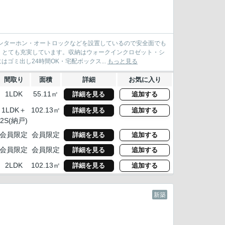
ンターホン・オートロックなどを設置しているので安全面でも
、とても充実しています。収納はウォークインクロゼット・シ
ゴミ出し24時間OK・宅配ボックス...
もっと見る
間取り
面積
詳細
お気に入り
1LDK
55.11㎡
詳細を見る
追加する
1LDK＋
102.13㎡
詳細を見る
追加する
2S(納戸)
会員限定
会員限定
詳細を見る
追加する
会員限定
会員限定
詳細を見る
追加する
2LDK
102.13㎡
詳細を見る
追加する
新築