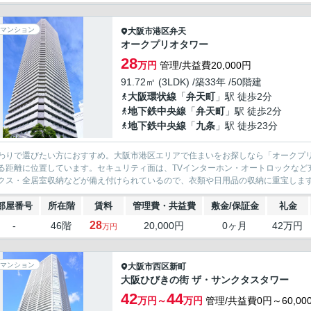
マンション
大阪市港区
弁天
オークプリオタワー
28
万円
管理/共益費20,000円
91.72㎡ (3LDK) /築33年 /50階建
大阪環状線
「
弁天町
」駅 徒歩2分
地下鉄中央線
「
弁天町
」駅 徒歩2分
地下鉄中央線
「
九条
」駅 徒歩23分
わりで選びたい方におすすめ。大阪市港区エリアで住まいをお探しなら「オークプリ
る距離に位置しています。セキュリティ面は、TVインターホン・オートロックなど
クス・全居室収納などが備え付けられているので、衣類や日用品の収納に重宝します。
部屋番号
所在階
賃料
管理費・共益費
敷金/保証金
礼金
28
-
46階
20,000円
0ヶ月
42万円
万円
マンション
大阪市西区
新町
大阪ひびきの街 ザ・サンクタスタワー
42
44
万円～
万円
管理/共益費0円～60,00