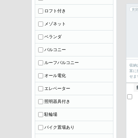
賃貸
ロフト付き
メゾネット
ベランダ
バルコニー
ルーフバルコニー
収納
富に
オール電化
せま
エレベーター
照明器具付き
駐輪場
バイク置場あり