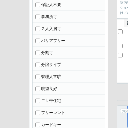
室内
保証人不要
シュ
けて
事務所可
２人入居可
バリアフリー
分割可
分譲タイプ
管理人常駐
眺望良好
二世帯住宅
賃貸
フリーレント
カードキー