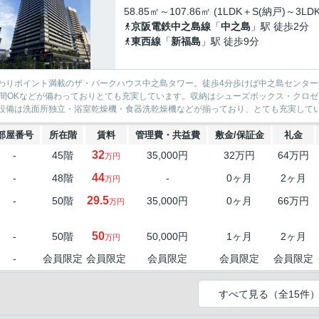
58.85㎡～107.86㎡ (1LDK＋S(納戸)～3LDK
京阪電鉄中之島線
「
中之島
」駅 徒歩2分
東西線
「
新福島
」駅 徒歩9分
わりポイント満載のザ・パークハウス中之島タワー。徒歩4分歩けば中之島センタ
時間OKなどが備わっておりとても充実しています。収納はシューズボックス・クロ
設備は洗面所独立・浴室乾燥機・食器洗乾燥機などが揃っており、とても充実していま
部屋番号
所在階
賃料
管理費・共益費
敷金/保証金
礼金
32
-
45階
35,000円
32万円
64万円
万円
44
-
48階
-
0ヶ月
2ヶ月
万円
29.5
-
50階
35,000円
0ヶ月
66万円
万円
50
-
50階
50,000円
1ヶ月
2ヶ月
万円
-
会員限定
会員限定
会員限定
会員限定
会員限定
すべて見る（全15件