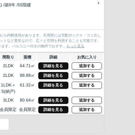
) /築8年 /55階建
ービル内郵便局があります。共用部には宅配ボックス・ゴミ出し
ゼットなど豊富なので、広々と空間を利用することも可能です。
す。バルコニー付きの物件でおすす...
もっと見る
間取り
面積
詳細
お気に入り
2LDK
64.71㎡
詳細を見る
追加する
2LDK
88.88㎡
詳細を見る
追加する
1LDK＋
61.32㎡
詳細を見る
追加する
S(納戸)
3LDK
80.64㎡
詳細を見る
追加する
会員限定
会員限定
詳細を見る
追加する
）