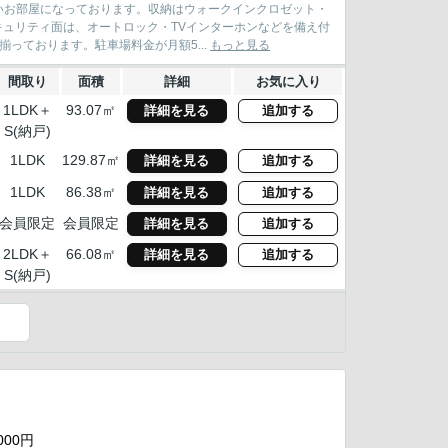
いお部屋になっております。収納はウォークインクロゼット・
キュリティ面は、オートロック・TVインターホンなどを備え付
っております。駐車場料金が月額5...
もっと見る
間取り
面積
詳細
お気に入り
1LDK＋
93.07㎡
詳細を見る
追加する
S(納戸)
1LDK
129.87㎡
詳細を見る
追加する
1LDK
86.38㎡
詳細を見る
追加する
会員限定
会員限定
詳細を見る
追加する
2LDK＋
66.08㎡
詳細を見る
追加する
S(納戸)
）
000円