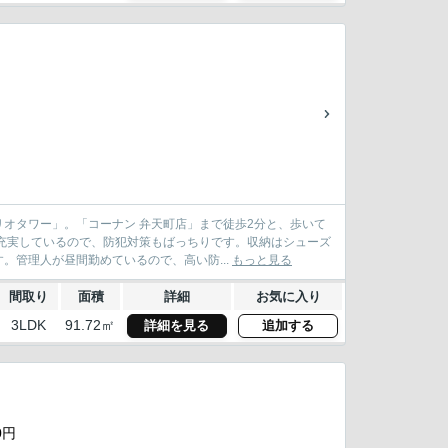
オタワー」。「コーナン 弁天町店」まで徒歩2分と、歩いて
充実しているので、防犯対策もばっちりです。収納はシューズ
管理人が昼間勤めているので、高い防...
もっと見る
間取り
面積
詳細
お気に入り
3LDK
91.72㎡
詳細を見る
追加する
0円