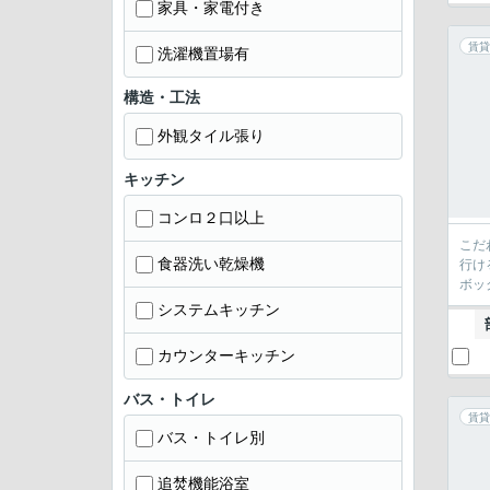
家具・家電付き
賃貸
洗濯機置場有
構造・工法
外観タイル張り
キッチン
コンロ２口以上
こだ
食器洗い乾燥機
行け
ボッ
システムキッチン
カウンターキッチン
バス・トイレ
賃貸
バス・トイレ別
追焚機能浴室