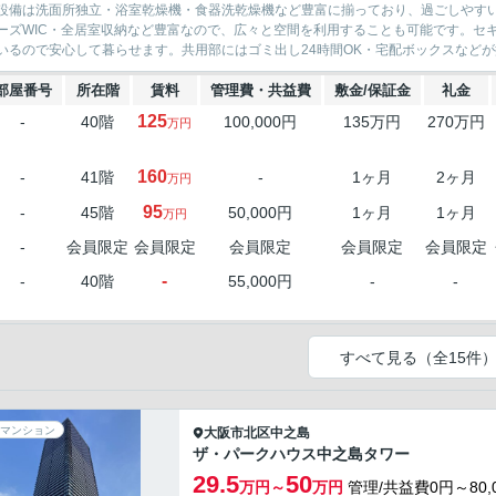
設備は洗面所独立・浴室乾燥機・食器洗乾燥機など豊富に揃っており、過ごしやす
ーズWIC・全居室収納など豊富なので、広々と空間を利用することも可能です。セ
いるので安心して暮らせます。共用部にはゴミ出し24時間OK・宅配ボックスなどが揃
部屋番号
所在階
賃料
管理費・共益費
敷金/保証金
礼金
125
-
40階
100,000円
135万円
270万円
万円
160
-
41階
-
1ヶ月
2ヶ月
万円
95
-
45階
50,000円
1ヶ月
1ヶ月
万円
-
会員限定
会員限定
会員限定
会員限定
会員限定
-
-
40階
55,000円
-
-
すべて見る（全15件
マンション
大阪市北区
中之島
ザ・パークハウス中之島タワー
29.5
50
万円～
万円
管理/共益費0円～80,