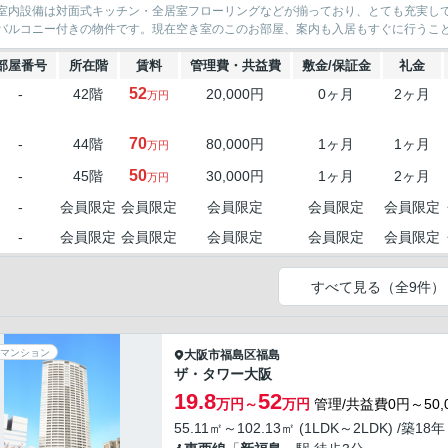
室内設備は対面式キッチン・全居室フローリングなどが揃っており、とても充実して
バルコニー付きの物件です。現在空き室のこのお部屋、案内も入居もすぐに行うこと
部屋番号
所在階
賃料
管理費・共益費
敷金/保証金
礼金
52
-
42階
20,000円
0ヶ月
2ヶ月
万円
70
-
44階
80,000円
1ヶ月
1ヶ月
万円
50
-
45階
30,000円
1ヶ月
2ヶ月
万円
-
会員限定
会員限定
会員限定
会員限定
会員限定
-
会員限定
会員限定
会員限定
会員限定
会員限定
すべて見る（全9件）
マンション
大阪市福島区
福島
ザ・タワー大阪
19.8
52
万円～
万円
管理/共益費0円～50,
55.11㎡～102.13㎡ (1LDK～2LDK) /築18年