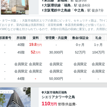
東西線
「
新福島
」駅 徒歩3分
大阪環状線
「
福島
」駅 徒歩6分
京阪電鉄中之島線
「
中之島
」駅 徒歩7分
・タワー大阪」：大阪市福島区エリアの新居にピッタリ。セキュリティ面は、TVイ
ております。室内設備は洗面所独立・浴室乾燥機・食器洗乾燥機などが揃っており
ズWICなどが備え付けられているので、衣類や日用品の収納に重宝します。共用部には
部屋番号
所在階
賃料
管理費・共益費
敷金/保証金
礼金
19.8
-
40階
-
0ヶ月
1ヶ月
万円
52
-
45階
30,000円
52万円
104万円
万円
-
会員限定
会員限定
会員限定
会員限定
会員限定
-
会員限定
会員限定
会員限定
会員限定
会員限定
-
-
44階
50,000円
-
-
マンション
大阪市福島区
福島
シエリアタワー中之島
110
万円
管理/共益費-