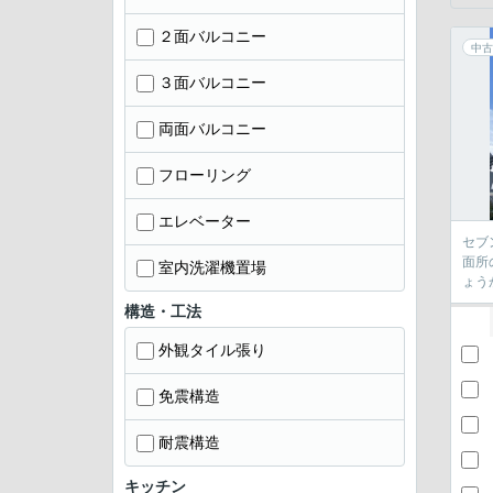
２面バルコニー
中古
３面バルコニー
両面バルコニー
フローリング
エレベーター
セブ
面所
室内洗濯機置場
ょう
構造・工法
外観タイル張り
免震構造
耐震構造
キッチン