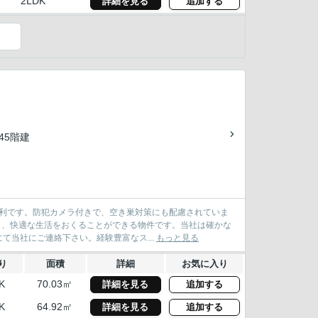
2LDK
詳細を見る
追加する
）
/45階建
便利です。防犯カメラ付きで、空き巣対策にも配慮されていま
ら、快適な生活をおくることができる物件です。当社は確かな
当社にご連絡下さい。経験豊富なス...
もっと見る
り
面積
詳細
お気に入り
K
70.03㎡
詳細を見る
追加する
K
64.92㎡
詳細を見る
追加する