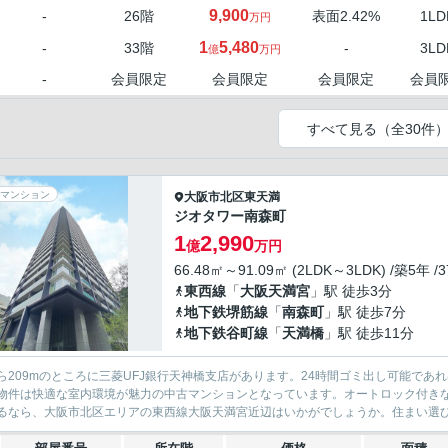
9,900
-
26階
表面2.42%
1LD
万円
1
5,480
-
33階
-
3LD
億
万円
-
会員限定
会員限定
会員限定
会員
すべて見る（全30件
マンション
大阪市北区
東天満
ジオタワー南森町
1
2,990
億
万円
66.48㎡～91.09㎡ (2LDK～3LDK) /築5年 /
東西線
「
大阪天満宮
」駅 徒歩3分
地下鉄堺筋線
「
南森町
」駅 徒歩7分
地下鉄谷町線
「
天満橋
」駅 徒歩11分
ら209mのところに三菱UFJ銀行天神橋支店があります。24時間ゴミ出し可能で
物件は快適な室内環境が魅力の中古マンションとなっています。オートロック付き
るなら、大阪市北区エリアの東西線大阪天満宮近辺はいかがでしょうか。住まい選びで