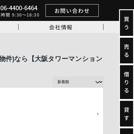
06-4400-6464
お問い合わせ
業時間
9:30～18:30
買
会社情報
う
売
る
益物件)なら【大阪タワーマンション
借
り
る
貸
す