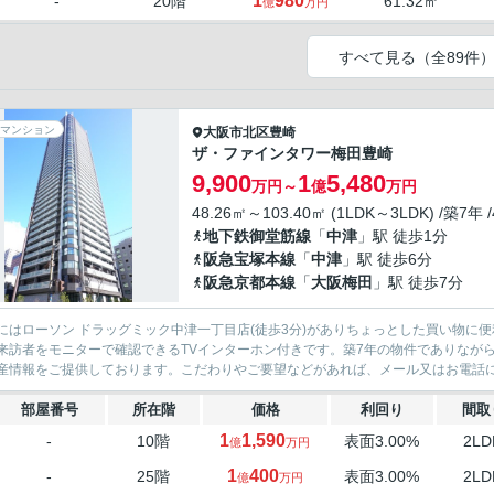
1
980
-
20階
61.32㎡
億
万円
すべて見る（全89件
マンション
大阪市北区
豊崎
ザ・ファインタワー梅田豊崎
9,900
1
5,480
万円～
億
万円
48.26㎡～103.40㎡ (1LDK～3LDK) /築7年 
地下鉄御堂筋線
「
中津
」駅 徒歩1分
阪急宝塚本線
「
中津
」駅 徒歩6分
阪急京都本線
「
大阪梅田
」駅 徒歩7分
にはローソン ドラッグミック中津一丁目店(徒歩3分)がありちょっとした買い物に
来訪者をモニターで確認できるTVインターホン付きです。築7年の物件でありなが
産情報をご提供しております。こだわりやご要望などがあれば、メール又はお電話にて
部屋番号
所在階
価格
利回り
間取
1
1,590
-
10階
表面3.00%
2LD
億
万円
1
400
-
25階
表面3.00%
2LD
億
万円