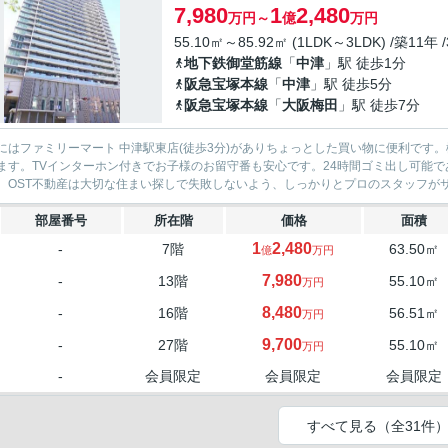
7,980
1
2,480
万円～
億
万円
55.10㎡～85.92㎡ (1LDK～3LDK) /築11年 
地下鉄御堂筋線
「
中津
」駅 徒歩1分
阪急宝塚本線
「
中津
」駅 徒歩5分
阪急宝塚本線
「
大阪梅田
」駅 徒歩7分
にはファミリーマート 中津駅東店(徒歩3分)がありちょっとした買い物に便利です
ます。TVインターホン付きでお子様のお留守番も安心です。24時間ゴミ出し可能
。OST不動産は大切な住まい探しで失敗しないよう、しっかりとプロのスタッフがサ
部屋番号
所在階
価格
面積
1
2,480
-
7階
63.50㎡
億
万円
7,980
-
13階
55.10㎡
万円
8,480
-
16階
56.51㎡
万円
9,700
-
27階
55.10㎡
万円
-
会員限定
会員限定
会員限定
すべて見る（全31件