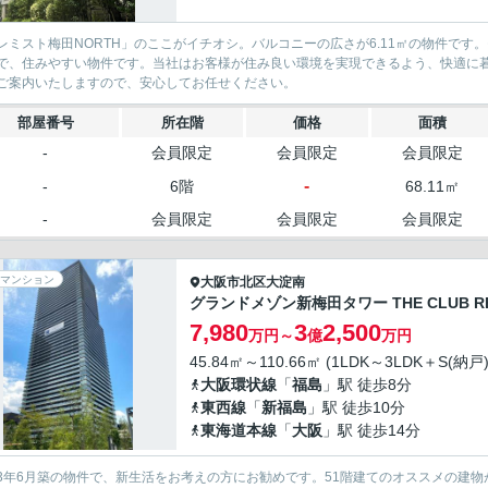
レミスト梅田NORTH」のここがイチオシ。バルコニーの広さが6.11㎡の物件です
で、住みやすい物件です。当社はお客様が住み良い環境を実現できるよう、快適に
ご案内いたしますので、安心してお任せください。
部屋番号
所在階
価格
面積
-
会員限定
会員限定
会員限定
-
-
6階
68.11㎡
-
会員限定
会員限定
会員限定
マンション
大阪市北区
大淀南
グランドメゾン新梅田タワー THE CLUB RE
7,980
3
2,500
万円～
億
万円
45.84㎡～110.66㎡ (1LDK～3LDK＋S(納戸)
大阪環状線
「
福島
」駅 徒歩8分
東西線
「
新福島
」駅 徒歩10分
東海道本線
「
大阪
」駅 徒歩14分
3年6月築の物件で、新生活をお考えの方にお勧めです。51階建てのオススメの建