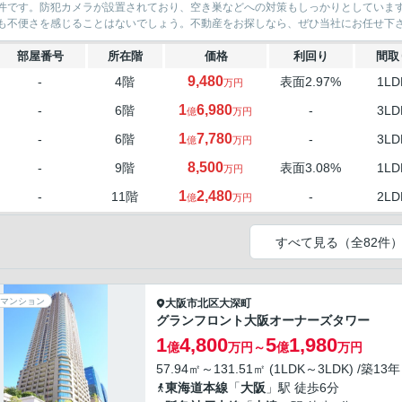
件です。防犯カメラが設置されており、空き巣などへの対策もしっかりとしていま
も不便さを感じることはないでしょう。不動産をお探しなら、ぜひ当社にお任せ下
部屋番号
所在階
価格
利回り
間取
9,480
-
4階
表面2.97%
1LD
万円
1
6,980
-
6階
-
3LD
億
万円
1
7,780
-
6階
-
3LD
億
万円
8,500
-
9階
表面3.08%
1LD
万円
1
2,480
-
11階
-
2LD
億
万円
すべて見る（全82件
マンション
大阪市北区
大深町
グランフロント大阪オーナーズタワー
1
4,800
5
1,980
億
万円～
億
万円
57.94㎡～131.51㎡ (1LDK～3LDK) /築13年
東海道本線
「
大阪
」駅 徒歩6分