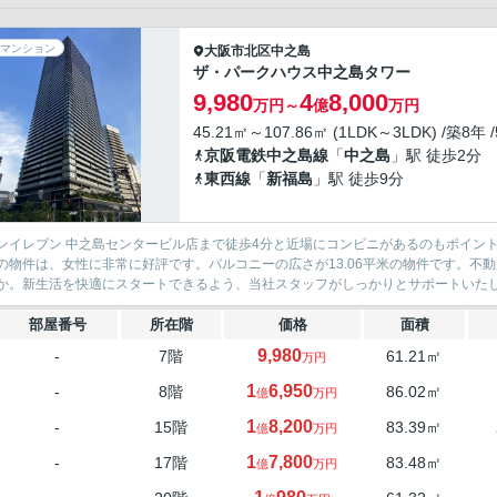
マンション
大阪市北区
中之島
ザ・パークハウス中之島タワー
9,980
4
8,000
万円～
億
万円
45.21㎡～107.86㎡ (1LDK～3LDK) /築8年 
京阪電鉄中之島線
「
中之島
」駅 徒歩2分
東西線
「
新福島
」駅 徒歩9分
ンイレブン 中之島センタービル店まで徒歩4分と近場にコンビニがあるのもポイント
の物件は、女性に非常に好評です。バルコニーの広さが13.06平米の物件です。不
か。新生活を快適にスタートできるよう、当社スタッフがしっかりとサポートいた
部屋番号
所在階
価格
面積
9,980
-
7階
61.21㎡
万円
1
6,950
-
8階
86.02㎡
億
万円
1
8,200
-
15階
83.39㎡
億
万円
1
7,800
-
17階
83.48㎡
億
万円