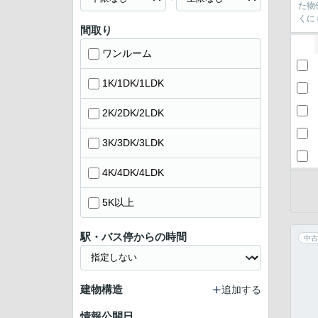
た物
くに
間取り
ワンルーム
1K/1DK/1LDK
2K/2DK/2LDK
3K/3DK/3LDK
4K/4DK/4LDK
5K以上
駅・バス停からの時間
中古
建物構造
追加する
情報公開日