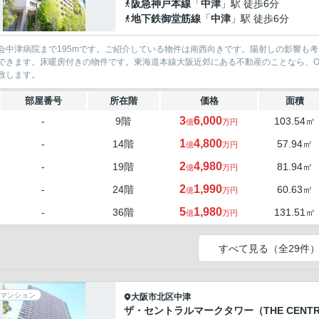
阪急神戸本線
「
中津
」駅 徒歩6分
地下鉄御堂筋線
「
中津
」駅 徒歩6分
会中津病院まで195mです。ご紹介している物件は南西向きです。陽射しの影響も考え
できます。床暖房付きの物件です。東海道本線大阪近郊にある不動産のことなら、O
致します。
部屋番号
所在階
価格
面積
3
6,000
-
9階
103.54㎡
億
万円
1
4,800
-
14階
57.94㎡
億
万円
2
4,980
-
19階
81.94㎡
億
万円
2
1,990
-
24階
60.63㎡
億
万円
5
1,980
-
36階
131.51㎡
億
万円
すべて見る（全29件
マンション
大阪市北区
中津
ザ・セントラルマークタワー（THE CENTRA