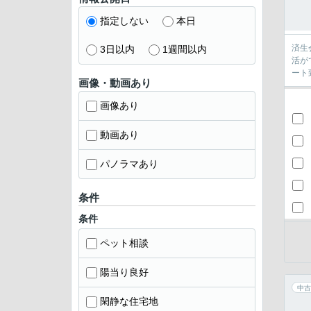
指定しない
本日
済生
3日以内
1週間以内
活が
ート
画像・動画あり
画像あり
動画あり
パノラマあり
条件
条件
ペット相談
陽当り良好
中古
閑静な住宅地