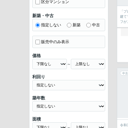
区分マンション
「プ
新築・中古
建て
フが
指定しない
新築
中古
販売中のみ表示
価格
～
中古
利回り
築年数
面積
令和
～