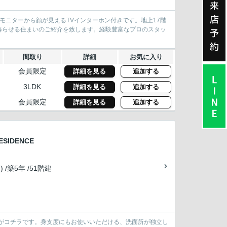
来
店
。モニターから顔が見えるTVインターホン付きです。地上17階
暮らせる住まいのご紹介を致します。経験豊富なプロのスタッ
予
約
間取り
詳細
お気に入り
会員限定
詳細を見る
追加する
3LDK
詳細を見る
追加する
会員限定
詳細を見る
追加する
SIDENCE
) /築5年 /51階建
物がコチラです。身支度にもお使いいただける、洗面所が独立し