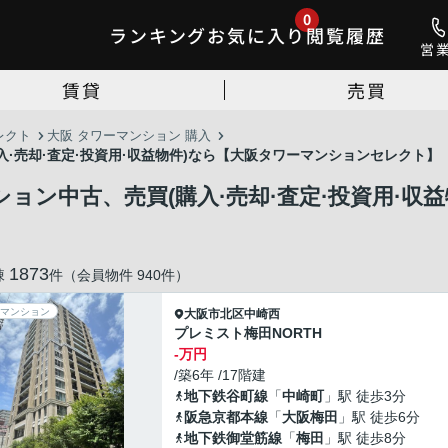
0
ランキング
お気に入り
閲覧履歴
営
賃貸
売買
レクト
大阪 タワーマンション 購入
·売却·査定·投資用·収益物件)なら【大阪タワーマンションセレクト】
ョン中古、売買(購入·売却·査定·投資用·収
1873
棟
件（会員物件 940件）
マンション
大阪市北区
中崎西
プレミスト梅田NORTH
-万円
/築6年 /17階建
地下鉄谷町線
「
中崎町
」駅 徒歩3分
阪急京都本線
「
大阪梅田
」駅 徒歩6分
地下鉄御堂筋線
「
梅田
」駅 徒歩8分