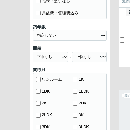
礼金・敷引なし
密着
共益費・管理費込み
築年数
面積
～
間取り
ワンルーム
1K
1DK
1LDK
賃貸
2K
2DK
2LDK
3K
3DK
3LDK