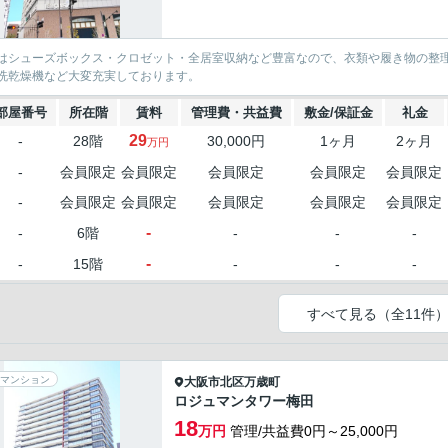
はシューズボックス・クロゼット・全居室収納など豊富なので、衣類や履き物の整
洗乾燥機など大変充実しております。
部屋番号
所在階
賃料
管理費・共益費
敷金/保証金
礼金
29
-
28階
30,000円
1ヶ月
2ヶ月
万円
-
会員限定
会員限定
会員限定
会員限定
会員限定
-
会員限定
会員限定
会員限定
会員限定
会員限定
-
-
6階
-
-
-
-
-
15階
-
-
-
すべて見る（全11件
マンション
大阪市北区
万歳町
ロジュマンタワー梅田
18
万円
管理/共益費0円～25,000円