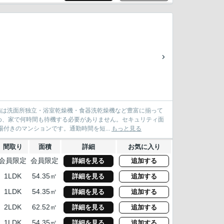
設備は洗面所独立・浴室乾燥機・食器洗乾燥機など豊富に揃って
め、家で何時間も待機する必要がありません。セキュリティ面
付きのマンションです。通勤時間を短...
もっと見る
間取り
面積
詳細
お気に入り
会員限定
会員限定
詳細を見る
追加する
1LDK
54.35㎡
詳細を見る
追加する
1LDK
54.35㎡
詳細を見る
追加する
2LDK
62.52㎡
詳細を見る
追加する
1LDK
54.35㎡
詳細を見る
追加する