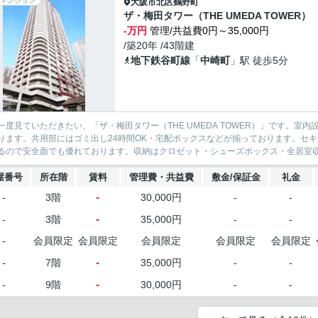
マンション
大阪市北区
鶴野町
ザ・梅田タワー（THE UMEDA TOWER）
-万円
管理/共益費0円～35,000円
/築20年 /43階建
地下鉄谷町線
「
中崎町
」駅 徒歩5分
一度見ていただきたい、「ザ・梅田タワー（THE UMEDA TOWER）」です。
ります。共用部にはゴミ出し24時間OK・宅配ボックスなどが揃っております。セ
るので安全面でも優れております。収納はクロゼット・シューズボックス・全居室収納
屋番号
所在階
賃料
管理費・共益費
敷金/保証金
礼金
-
-
3階
30,000円
-
-
-
-
3階
35,000円
-
-
-
会員限定
会員限定
会員限定
会員限定
会員限定
-
-
7階
35,000円
-
-
-
-
9階
30,000円
-
-