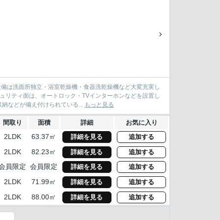
室内設備は洗面所独立・浴室乾燥機・食器洗乾燥機など大変充実し
キュリティ面は、オートロック・TVインターホンなどを設置し
などが備え付けられている...
もっと見る
間取り
面積
詳細
お気に入り
2LDK
63.37㎡
詳細を見る
追加する
2LDK
82.23㎡
詳細を見る
追加する
会員限定
会員限定
詳細を見る
追加する
2LDK
71.99㎡
詳細を見る
追加する
2LDK
88.00㎡
詳細を見る
追加する