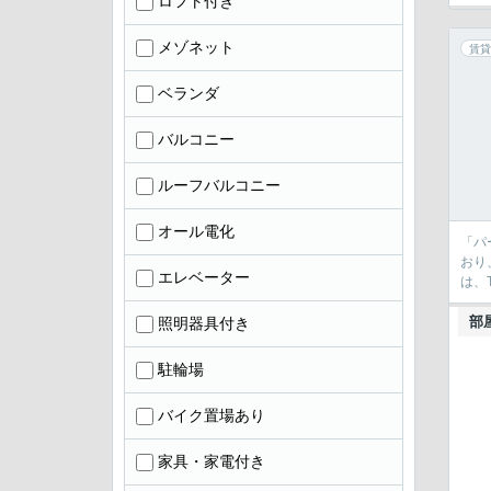
ロフト付き
メゾネット
賃貸
ベランダ
バルコニー
ルーフバルコニー
オール電化
「パ
おり
エレベーター
は、
部
照明器具付き
駐輪場
バイク置場あり
家具・家電付き