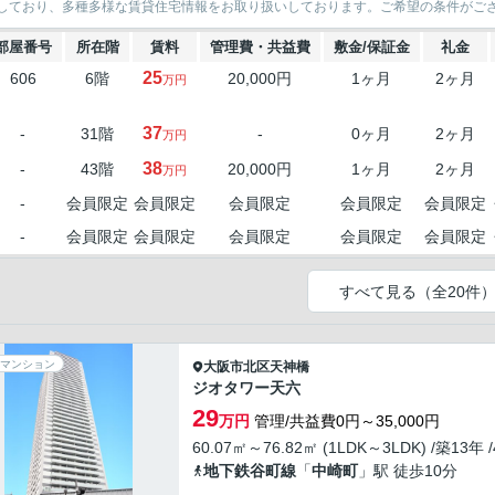
しており、多種多様な賃貸住宅情報をお取り扱いしております。ご希望の条件がご
部屋番号
所在階
賃料
管理費・共益費
敷金/保証金
礼金
25
606
6階
20,000円
1ヶ月
2ヶ月
万円
37
-
31階
-
0ヶ月
2ヶ月
万円
38
-
43階
20,000円
1ヶ月
2ヶ月
万円
-
会員限定
会員限定
会員限定
会員限定
会員限定
-
会員限定
会員限定
会員限定
会員限定
会員限定
すべて見る（全20件
マンション
大阪市北区
天神橋
ジオタワー天六
29
万円
管理/共益費0円～35,000円
60.07㎡～76.82㎡ (1LDK～3LDK) /築13年 
地下鉄谷町線
「
中崎町
」駅 徒歩10分