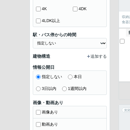
4K
4DK
収納
4LDK以上
食器
駅・バス停からの時間
建物構造
追加する
情報公開日
指定しない
本日
3日以内
1週間以内
画像・動画あり
賃貸
画像あり
動画あり