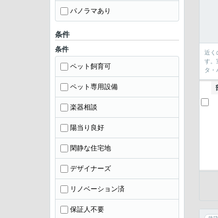
パノラマあり
条件
条件
近く
す。
ペット飼育可
タ・
ペット専用設備
楽器相談
陽当り良好
閑静な住宅地
デザイナーズ
リノベーション済
保証人不要