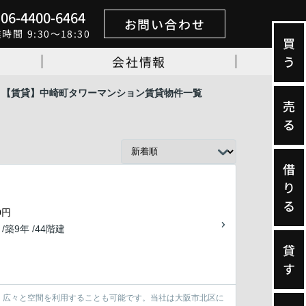
06-4400-6464
お問い合わせ
業時間
9:30～18:30
買
会社情報
う
【賃貸】中崎町タワーマンション賃貸物件一覧
売
る
借
り
る
0円
 /築9年 /44階建
貸
す
、広々と空間を利用することも可能です。当社は大阪市北区に