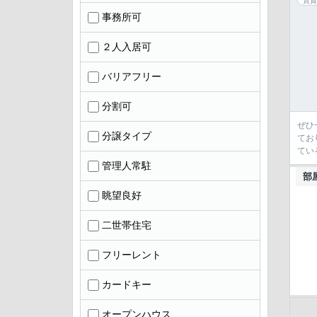
賃貸
事務所可
２人入居可
バリアフリー
分割可
ぜひ
分譲タイプ
てお
てい
管理人常駐
部
眺望良好
二世帯住宅
フリーレント
カードキー
オープンハウス