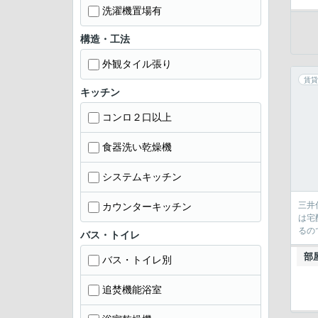
洗濯機置場有
構造・工法
外観タイル張り
賃貸
キッチン
コンロ２口以上
食器洗い乾燥機
システムキッチン
三井
カウンターキッチン
は宅
るの
バス・トイレ
部
バス・トイレ別
追焚機能浴室