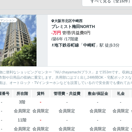
すべて見る（全16件
マンション
大阪市北区
中崎西
プレミスト梅田NORTH
-万円
管理/共益費0円
/築6年 /17階建
地下鉄谷町線
「
中崎町
」駅 徒歩3分
物に便利なショッピングセンター「NU chayamachiプラス」まで353mです
衣類や日用品の収納に重宝します。共用部にはゴミ出し24時間OK・宅配ボックス
面は、オートロック・TVインターホンなどを設置しているので安全面でも優れており
屋番号
所在階
賃料
管理費・共益費
敷金/保証金
礼金
-
-
3階
-
-
-
-
会員限定
会員限定
会員限定
会員限定
会員限定
-
-
11階
-
-
-
-
会員限定
会員限定
会員限定
会員限定
会員限定