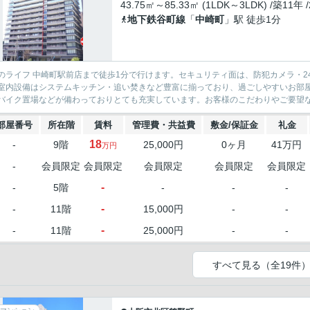
43.75㎡～85.33㎡ (1LDK～3LDK) /築11年 
地下鉄谷町線
「
中崎町
」駅 徒歩1分
のライフ 中崎町駅前店まで徒歩1分で行けます。セキュリティ面は、防犯カメラ・
室内設備はシステムキッチン・追い焚きなど豊富に揃っており、過ごしやすいお部
バイク置場などが備わっておりとても充実しています。お客様のこだわりやご要望など
部屋番号
所在階
賃料
管理費・共益費
敷金/保証金
礼金
18
-
9階
25,000円
0ヶ月
41万円
万円
-
会員限定
会員限定
会員限定
会員限定
会員限定
-
-
5階
-
-
-
-
-
11階
15,000円
-
-
-
-
11階
25,000円
-
-
すべて見る（全19件