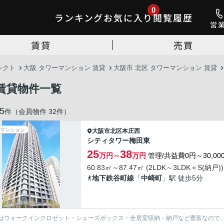
0
ランキング
お気に入り
閲覧履歴
営
賃貸
売買
レクト
大阪 タワーマンション 賃貸
大阪市 北区 タワーマンション 賃貸
賃貸物件一覧
5
件（会員物件 32件）
マンション
大阪市北区
本庄西
シティタワー梅田東
25
38
万円～
万円
管理/共益費0円～30,00
60.83㎡～87.47㎡ (2LDK～3LDK＋S(納戸))
地下鉄谷町線
「
中崎町
」駅 徒歩5分
はウォークインクロゼット・シューズボックス・全居室収納・納戸など豊富なので