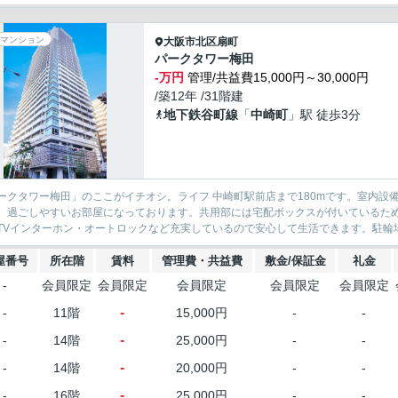
マンション
大阪市北区
扇町
パークタワー梅田
-万円
管理/共益費15,000円～30,000円
/築12年 /31階建
地下鉄谷町線
「
中崎町
」駅 徒歩3分
ークタワー梅田」のここがイチオシ。ライフ 中崎町駅前店まで180mです。室内
、過ごしやすいお部屋になっております。共用部には宅配ボックスが付いているた
TVインターホン・オートロックなど充実しているので安心して生活できます。駐輪場
屋番号
所在階
賃料
管理費・共益費
敷金/保証金
礼金
-
会員限定
会員限定
会員限定
会員限定
会員限定
-
-
11階
15,000円
-
-
-
-
14階
25,000円
-
-
-
-
14階
20,000円
-
-
-
-
16階
25,000円
-
-