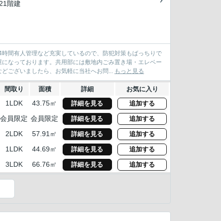
/21階建
24時間有人管理など充実しているので、防犯対策もばっちりで
屋になっております。共用部には敷地内ごみ置き場・エレベー
ございましたら、お気軽に当社へお問...
もっと見る
間取り
面積
詳細
お気に入り
1LDK
43.75㎡
詳細を見る
追加する
会員限定
会員限定
詳細を見る
追加する
2LDK
57.91㎡
詳細を見る
追加する
1LDK
44.69㎡
詳細を見る
追加する
3LDK
66.76㎡
詳細を見る
追加する
）