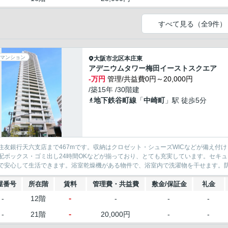
すべて見る（全9件）
マンション
大阪市北区
本庄東
アデニウムタワー梅田イーストスクエア
-万円
管理/共益費0円～20,000円
/築15年 /30階建
地下鉄谷町線
「
中崎町
」駅 徒歩5分
住友銀行天六支店まで467mです。収納はクロゼット・シューズWICなどが備え付
配ボックス・ゴミ出し24時間OKなどが揃っており、とても充実しています。セキ
で安心して生活できます。浴室乾燥機がある物件で、浴室内で洗濯物を干せます。防犯
屋番号
所在階
賃料
管理費・共益費
敷金/保証金
礼金
-
-
12階
-
-
-
-
-
21階
20,000円
-
-