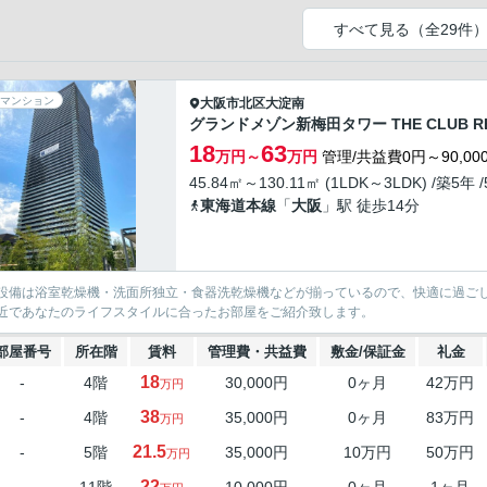
すべて見る（全29件
マンション
大阪市北区
大淀南
グランドメゾン新梅田タワー THE CLUB RE
18
63
万円～
万円
管理/共益費0円～90,00
45.84㎡～130.11㎡ (1LDK～3LDK) /築5年 
東海道本線
「
大阪
」駅 徒歩14分
設備は浴室乾燥機・洗面所独立・食器洗乾燥機などが揃っているので、快適に過ご
近であなたのライフスタイルに合ったお部屋をご紹介致します。
部屋番号
所在階
賃料
管理費・共益費
敷金/保証金
礼金
18
-
4階
30,000円
0ヶ月
42万円
万円
38
-
4階
35,000円
0ヶ月
83万円
万円
21.5
-
5階
35,000円
10万円
50万円
万円
22