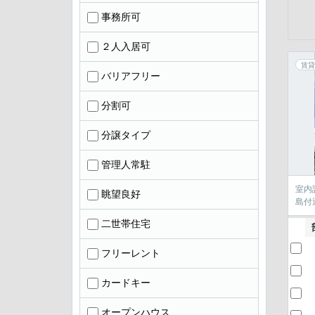
事務所可
２人入居可
賃貸
バリアフリー
分割可
分譲タイプ
管理人常駐
室内
眺望良好
島付
二世帯住宅
フリーレント
カードキー
オープンハウス