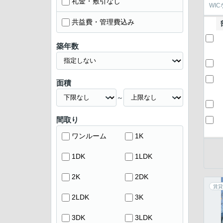
礼金・敷引なし
WI
共益費・管理費込み
築年数
面積
～
間取り
ワンルーム
1K
1DK
1LDK
2K
2DK
賃貸
2LDK
3K
3DK
3LDK