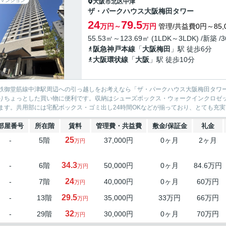
マンション
大阪市北区
中津
ザ・パークハウス大阪梅田タワー
24
79.5
万円～
万円
管理/共益費0円～85,
55.53㎡～123.69㎡ (1LDK～3LDK) /新築 /
阪急神戸本線
「
大阪梅田
」駅 徒歩6分
大阪環状線
「
大阪
」駅 徒歩10分
鉄御堂筋線中津駅周辺への引っ越しをお考えなら「ザ・パークハウス大阪梅田タワー」
りちょっとした買い物に便利です。収納はシューズボックス・ウォークインクロゼ
ます。共用部には宅配ボックス・ゴミ出し24時間OKなどが揃っており、とても充実し
部屋番号
所在階
賃料
管理費・共益費
敷金/保証金
礼金
25
-
5階
37,000円
0ヶ月
2ヶ月
万円
34.3
-
6階
50,000円
0ヶ月
84.6万円
万円
24
-
7階
40,000円
0ヶ月
60万円
万円
29.5
-
13階
35,000円
33万円
66万円
万円
32
-
29階
30,000円
0ヶ月
70万円
万円