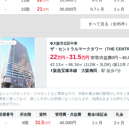
-
11階
10,000円
0ヶ月
1ヶ月
万円
21
-
15階
30,000円
0.7ヶ月
1ヶ月
万円
すべて見る（全85件
マンション
大阪市北区
中津
ザ・セントラルマークタワー（THE CENTRA
22
31.5
万円～
万円
管理/共益費0円～40,
42.13㎡～86.34㎡ (1LDK～3LDK) /築11年 
阪急宝塚本線
「
大阪梅田
」駅 徒歩7分
はシューズボックス・クロゼットなど豊富なので、衣類や履き物の整理がしやすく
豊富に揃っており、過ごしやすいお部屋になっております。知識をあまりお持ちで
お任せ下さい。
部屋番号
所在階
賃料
管理費・共益費
敷金/保証金
礼金
31.5
-
6階
40,000円
1ヶ月
2ヶ月
万円