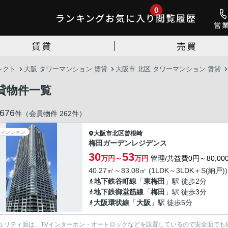
0
ランキング
お気に入り
閲覧履歴
営
賃貸
売買
レクト
大阪 タワーマンション 賃貸
大阪市 北区 タワーマンション 賃貸
貸物件一覧
676
件（会員物件 262件）
マンション
大阪市北区
曾根崎
梅田ガーデンレジデンス
30
53
万円～
万円
管理/共益費0円～80,00
40.27㎡～83.08㎡ (1LDK～3LDK＋S(納戸))
地下鉄谷町線
「
東梅田
」駅 徒歩2分
地下鉄御堂筋線
「
梅田
」駅 徒歩3分
大阪環状線
「
大阪
」駅 徒歩5分
ュリティ面は、TVインターホン・オートロックなどを設置しているので安全面でも