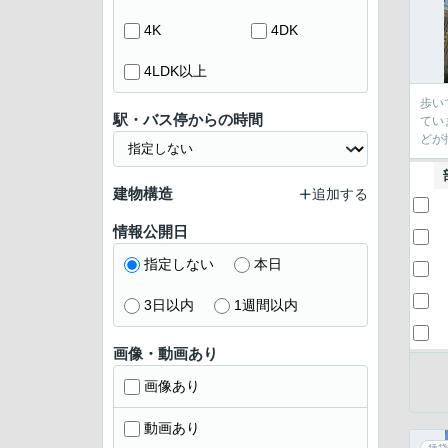
4K
4DK
4LDK以上
歩い
駅・バス停からの時間
てい
どが
建物構造
追加する
情報公開日
指定しない
本日
3日以内
1週間以内
画像・動画あり
画像あり
動画あり