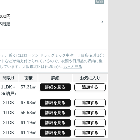
新築
000円
36階建
。近くにはローソン ドラッグミック中津一丁目店(徒歩1分)
ットなどが備え付けられているので、衣類や日用品の収納に重
ています。大阪市北区は住環境が...
もっと見る
間取り
面積
詳細
お気に入り
1LDK＋
57.31㎡
詳細を見る
追加する
S(納戸)
2LDK
67.93㎡
詳細を見る
追加する
1LDK
55.53㎡
詳細を見る
追加する
2LDK
61.19㎡
詳細を見る
追加する
2LDK
61.19㎡
詳細を見る
追加する