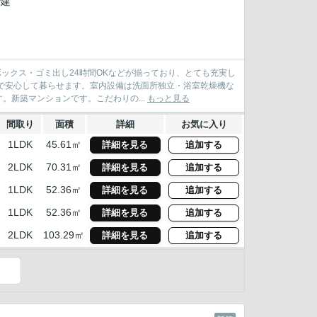
階建
ックス・ゴミ出し24時間OKなどが揃っており、とても充実し
で安心して暮らせます。室内設備は洗面所独立・浴室乾燥機な
新築マンションです。こだわりの...
もっと見る
間取り
面積
詳細
お気に入り
1LDK
45.61㎡
詳細を見る
追加する
2LDK
70.31㎡
詳細を見る
追加する
1LDK
52.36㎡
詳細を見る
追加する
1LDK
52.36㎡
詳細を見る
追加する
2LDK
103.29㎡
詳細を見る
追加する
）