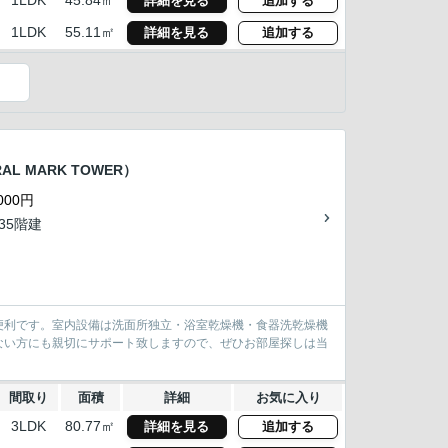
1LDK
45.84㎡
詳細を見る
追加する
1LDK
55.11㎡
詳細を見る
追加する
）
L MARK TOWER）
000円
/35階建
便利です。室内設備は洗面所独立・浴室乾燥機・食器洗乾燥機
ない方にも親切にサポート致しますので、ぜひお部屋探しは当
間取り
面積
詳細
お気に入り
3LDK
80.77㎡
詳細を見る
追加する