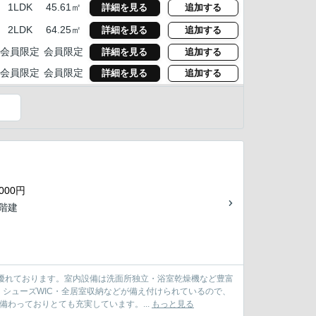
1LDK
45.61㎡
詳細を見る
追加する
2LDK
64.25㎡
詳細を見る
追加する
会員限定
会員限定
詳細を見る
追加する
会員限定
会員限定
詳細を見る
追加する
）
000円
9階建
優れております。室内設備は洗面所独立・浴室乾燥機など豊富
シューズWIC・全居室収納などが備え付けられているので、
わっておりとても充実しています。...
もっと見る