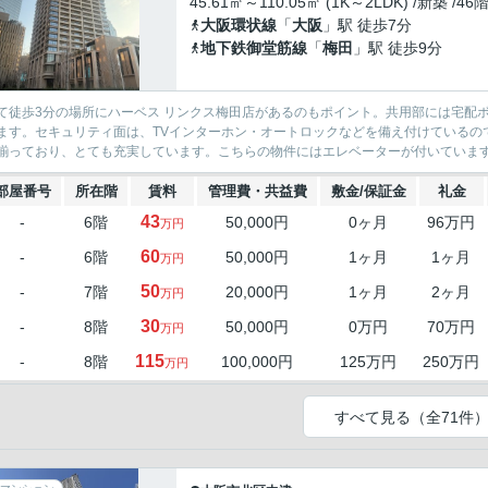
45.61㎡～110.05㎡ (1K～2LDK) /新築 /46
大阪環状線
「
大阪
」駅 徒歩7分
地下鉄御堂筋線
「
梅田
」駅 徒歩9分
て徒歩3分の場所にハーベス リンクス梅田店があるのもポイント。共用部には宅配ボ
ます。セキュリティ面は、TVインターホン・オートロックなどを備え付けているの
揃っており、とても充実しています。こちらの物件にはエレベーターが付いています。
部屋番号
所在階
賃料
管理費・共益費
敷金/保証金
礼金
43
-
6階
50,000円
0ヶ月
96万円
万円
60
-
6階
50,000円
1ヶ月
1ヶ月
万円
50
-
7階
20,000円
1ヶ月
2ヶ月
万円
30
-
8階
50,000円
0万円
70万円
万円
115
-
8階
100,000円
125万円
250万円
万円
すべて見る（全71件