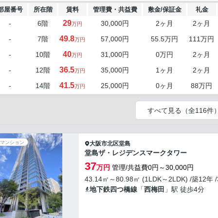
部屋番号
所在階
賃料
管理費・共益費
敷金/保証金
礼金
29
-
6階
30,000円
2ヶ月
2ヶ月
万円
49.8
-
7階
57,000円
55.5万円
111万円
万円
40
-
10階
31,000円
0万円
2ヶ月
万円
36.5
-
12階
35,000円
1ヶ月
2ヶ月
万円
41.5
-
14階
25,000円
0ヶ月
88万円
万円
すべて見る（全116件
マンション
大阪市北区
堂島
堂島ザ・レジデンスマークタワー
37
万円
管理/共益費0円～30,000円
43.14㎡～80.98㎡ (1LDK～2LDK) /築12年 
地下鉄四つ橋線
「
西梅田
」駅 徒歩4分