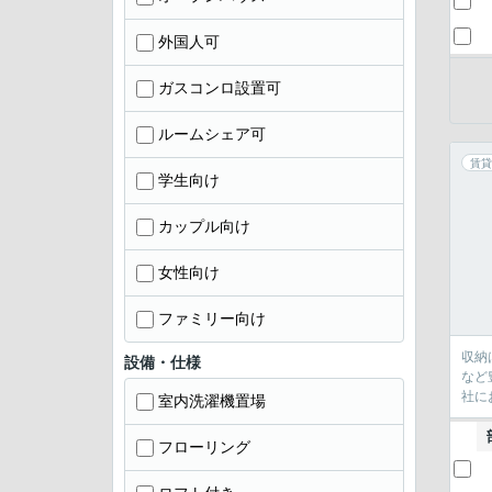
外国人可
ガスコンロ設置可
ルームシェア可
賃貸
学生向け
カップル向け
女性向け
ファミリー向け
収納
設備・仕様
など
社に
室内洗濯機置場
フローリング