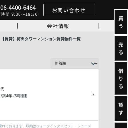
06-4400-6464
お問い合わせ
業時間
9:30～18:30
買
会社情報
う
【賃貸】梅田タワーマンション賃貸物件一覧
売
る
借
り
る
0円
 /築4年 /56階建
貸
す
優れております。収納はウォークインクロゼット・シューズ