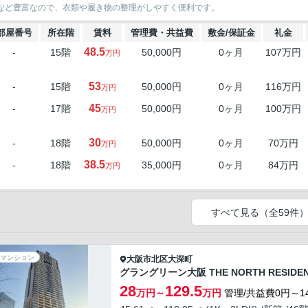
Cなど豊富なので、衣類や履き物の整理がしやすく便利です。
部屋番号
所在階
賃料
管理費・共益費
敷金/保証金
礼金
48.5
-
15階
50,000円
0ヶ月
107万円
万円
53
-
15階
50,000円
0ヶ月
116万円
万円
45
-
17階
50,000円
0ヶ月
100万円
万円
30
-
18階
50,000円
0ヶ月
70万円
万円
38.5
-
18階
35,000円
0ヶ月
84万円
万円
すべて見る（全59件
マンション
大阪市北区
大深町
グラングリーン大阪 THE NORTH RESIDE
28
129.5
万円～
万円
管理/共益費0円～14