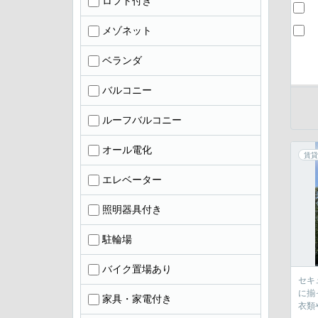
ロフト付き
メゾネット
ベランダ
バルコニー
ルーフバルコニー
オール電化
賃貸
エレベーター
照明器具付き
駐輪場
バイク置場あり
セキ
に揃
家具・家電付き
衣類