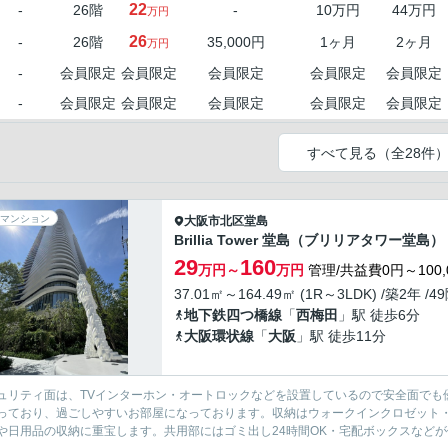
22
-
26階
-
10万円
44万円
万円
26
-
26階
35,000円
1ヶ月
2ヶ月
万円
-
会員限定
会員限定
会員限定
会員限定
会員限定
-
会員限定
会員限定
会員限定
会員限定
会員限定
すべて見る（全28件
マンション
大阪市北区
堂島
Brillia Tower 堂島（ブリリアタワー堂島）
29
160
万円～
万円
管理/共益費0円～100,
37.01㎡～164.49㎡ (1R～3LDK) /築2年 /4
地下鉄四つ橋線
「
西梅田
」駅 徒歩6分
大阪環状線
「
大阪
」駅 徒歩11分
ュリティ面は、TVインターホン・オートロックなどを設置しているので安全面でも
っており、過ごしやすいお部屋になっております。収納はウォークインクロゼット・
や日用品の収納に重宝します。共用部にはゴミ出し24時間OK・宅配ボックスなどが備