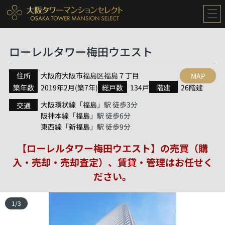
ローレルタワー梅田ウエスト
住所
大阪府
大阪市福島区
福島
７丁目
MAP
築年数
2019年2月(築7年)
総戸数
134戸
階建
26階建
大阪環状線
福島
「
」駅 徒歩3分
交通
阪神本線
福島
「
」駅 徒歩6分
東西線
新福島
「
」駅 徒歩9分
【ローレルタワー梅田ウエスト】の売買（購
入・売却・売却査定）、賃貸・管理はお任せく
ださい。
1
/
3