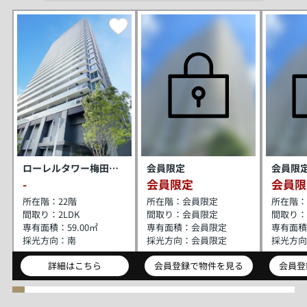
ローレルタワー梅田ウエスト
会員限定
会員限
-
会員限定
会員限
所在階：
22階
所在階：
会員限定
所在階：
間取り：
2LDK
間取り：
会員限定
間取り：
専有面積：
59.00㎡
専有面積：
会員限定
専有面積
採光方向：
南
採光方向：
会員限定
採光方向
詳細はこちら
会員登録で物件を見る
会員登