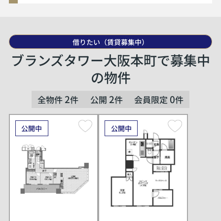
借りたい（賃貸募集中）
ブランズタワー大阪本町で募集中
の物件
2
2
0
全物件
件
公開
件
会員限定
件
公開中
公開中