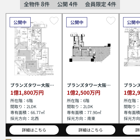
8
4
4
全物件
件
公開
件
会員限定
件
公開中
公開中
公開
ブランズタワー大阪本町
ブランズタワー大阪本町
1億1,800万円
1億2,500万円
1億2,
所在階：
6階
所在階：
6階
所在階：
間取り：
2LDK
間取り：
2LDK
間取り：
専有面積：
66.77㎡
専有面積：
77.90㎡
専有面積
採光方向：
北西
採光方向：
南東
採光方向
詳細はこちら
詳細はこちら
詳