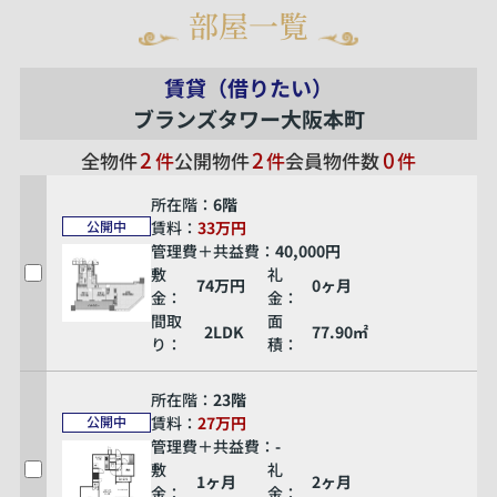
部屋一覧
賃貸（借りたい）
ブランズタワー大阪本町
2
2
0
全物件
件
公開物件
件
会員物件数
件
所在階：
6階
賃料：
33万円
公開中
管理費＋共益費：
40,000円
敷
礼
74万円
0ヶ月
金：
金：
間取
面
2LDK
77.90㎡
り：
積：
所在階：
23階
賃料：
27万円
公開中
管理費＋共益費：
-
敷
礼
1ヶ月
2ヶ月
金：
金：