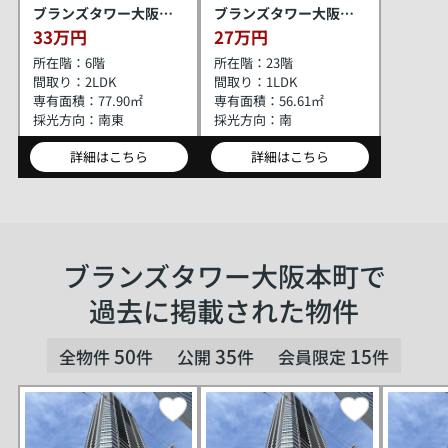
ブランズタワー大阪本町
ブランズタワー大阪本町
33万円
27万円
所在階：
6階
所在階：
23階
間取り：
2LDK
間取り：
1LDK
専有面積：
77.90㎡
専有面積：
56.61㎡
採光方向：
南東
採光方向：
南
詳細はこちら
詳細はこちら
ブランズタワー大阪本町で
過去に掲載された物件
50
35
15
全物件
件
公開
件
会員限定
件