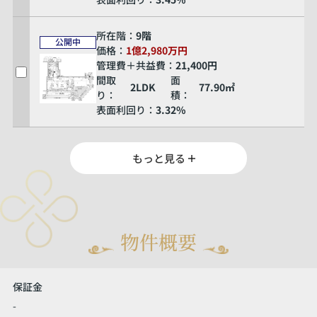
所在階：
9階
公開中
価格：
1億2,980万円
管理費＋共益費：
21,400円
間取
面
2LDK
77.90㎡
り：
積：
表面利回り：
3.32%
もっと見る
物件概要
保証金
-