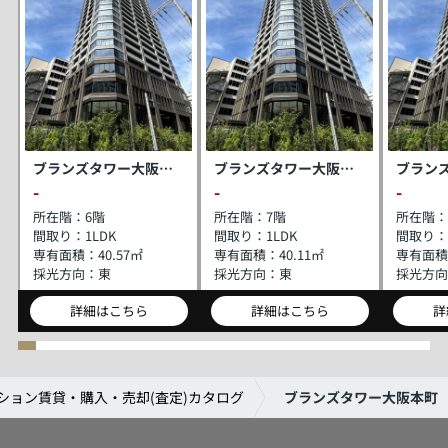
ブランズタワー大阪本町
ブランズタワー大阪本町
-
-
-
所在階：
6階
所在階：
7階
所在階：
間取り：
1LDK
間取り：
1LDK
間取り：
専有面積：
40.57㎡
専有面積：
40.11㎡
専有面積
採光方向：
東
採光方向：
東
採光方向
詳細はこちら
詳細はこちら
詳
ション賃貸・購入・売却(査定)カタログ
ブランズタワー大阪本町