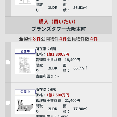
間取
面
1LDK
56.61㎡
り：
積：
購入（買いたい）
ブランズタワー大阪本町
8
4
4
全物件
件
公開物件
件
会員物件数
件
所在階：
6階
公開中
価格：
1億1,800万円
管理費＋共益費：
18,400円
間取
面
2LDK
66.77㎡
り：
積：
表面利回り：
-
所在階：
6階
公開中
価格：
1億2,500万円
管理費＋共益費：
21,400円
間取
面
2LDK
77.90㎡
り：
積：
表面利回り：
3.45%