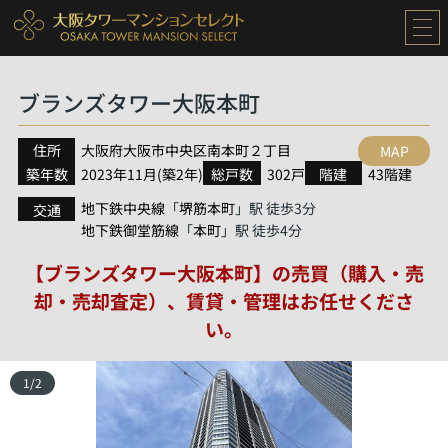
ブランズタワー大阪本町
住所
大阪府
大阪市中央区
南本町
２丁目
MAP
築年数
2023年11月(築2年)
総戸数
302戸
階建
43階建
地下鉄中央線
堺筋本町
「
」駅 徒歩3分
交通
地下鉄御堂筋線
本町
「
」駅 徒歩4分
【ブランズタワー大阪本町】の売買（購入・売
却・売却査定）、賃貸・管理はお任せくださ
い。
1
/
2