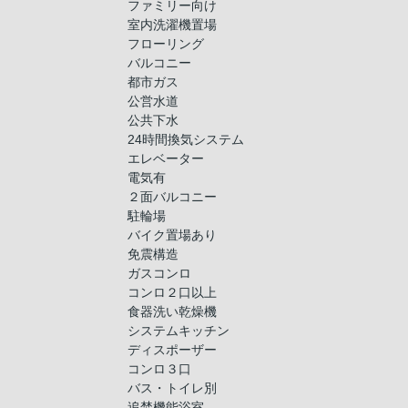
ファミリー向け
室内洗濯機置場
フローリング
バルコニー
都市ガス
公営水道
公共下水
24時間換気システム
エレベーター
電気有
２面バルコニー
駐輪場
バイク置場あり
免震構造
ガスコンロ
コンロ２口以上
食器洗い乾燥機
システムキッチン
ディスポーザー
コンロ３口
バス・トイレ別
追焚機能浴室