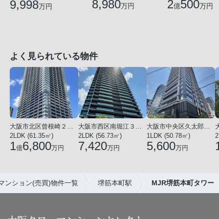
8,980
2
500
9,998
万円
億
万円
万円
よく見られている物件
大阪市北区曾根崎２丁目
大阪市西区南堀江３丁目
大阪市中央区久太郎町１丁目
2LDK (61.35㎡)
2LDK (56.73㎡)
1LDK (50.78㎡)
2
1
6,800
7,420
5,600
億
万円
万円
万円
ンション(売買)物件一覧
堺筋本町駅
MJR堺筋本町タワー