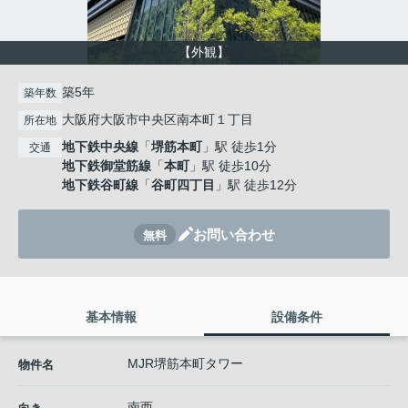
【外観】
築5年
築年数
大阪府大阪市中央区南本町１丁目
所在地
地下鉄中央線
「
堺筋本町
」駅 徒歩1分
交通
地下鉄御堂筋線
「
本町
」駅 徒歩10分
地下鉄谷町線
「
谷町四丁目
」駅 徒歩12分
お問い合わせ
無料
基本情報
設備条件
MJR堺筋本町タワー
物件名
南西