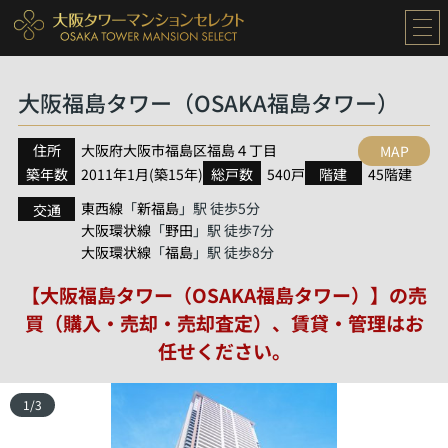
大阪福島タワー（OSAKA福島タワー）
住所
大阪府
大阪市福島区
福島
４丁目
MAP
築年数
2011年1月(築15年)
総戸数
540戸
階建
45階建
東西線
新福島
「
」駅 徒歩5分
交通
大阪環状線
野田
「
」駅 徒歩7分
大阪環状線
福島
「
」駅 徒歩8分
【大阪福島タワー（OSAKA福島タワー）】の売
買（購入・売却・売却査定）、賃貸・管理はお
任せください。
1
/
3