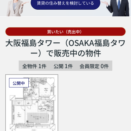
賃貸の住み替えを検討している
買いたい（売出中）
大阪福島タワー（OSAKA福島タワ
ー）で販売中の物件
1
1
0
全物件
件
公開
件
会員限定
件
公開中