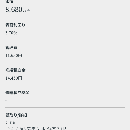
価格
8,680
万円
表面利回り
3.70%
管理費
11,630円
修繕積立金
14,450円
修繕積立基金
-
間取り/詳細
2LDK
LDK 18.8帖
/
洋室 6.1帖
/
洋室 7.1帖