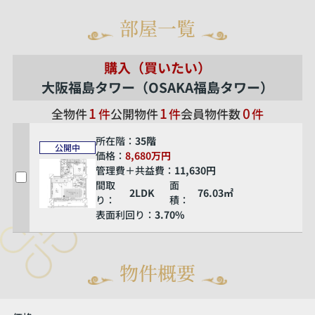
部屋一覧
購入（買いたい）
大阪福島タワー（OSAKA福島タワー）
1
1
0
全物件
件
公開物件
件
会員物件数
件
所在階：
35階
公開中
価格：
8,680万円
管理費＋共益費：
11,630円
間取
面
2LDK
76.03㎡
り：
積：
表面利回り：
3.70%
物件概要