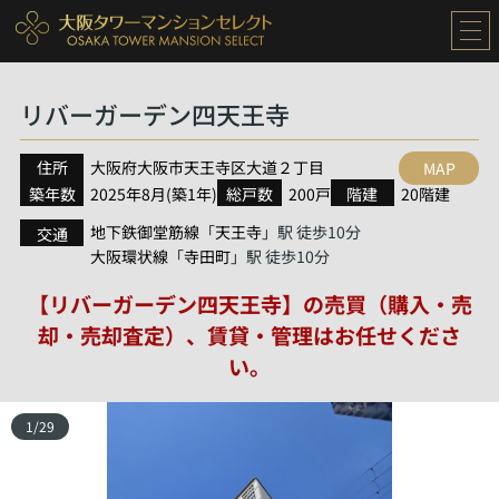
リバーガーデン四天王寺
住所
大阪府
大阪市天王寺区
大道
２丁目
MAP
築年数
2025年8月(築1年)
総戸数
200戸
階建
20階建
地下鉄御堂筋線
天王寺
「
」駅 徒歩10分
交通
大阪環状線
寺田町
「
」駅 徒歩10分
【リバーガーデン四天王寺】の売買（購入・売
却・売却査定）、賃貸・管理はお任せくださ
い。
1
/
29