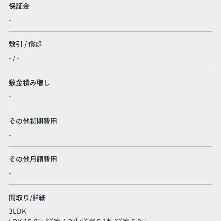
保証金
-
敷引 / 償却
- / -
敷金積み増し
-
その他初期費用
-
その他月額費用
-
間取り/詳細
3LDK
LDK 15.8帖
/
洋室 4.0帖
/
洋室 5.1帖
/
洋室 6.0帖