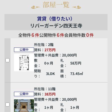
部屋一覧
賃貸（借りたい）
リバーガーデン四天王寺
6
6
0
全物件
件
公開物件
件
会員物件数
件
所在階：
2階
賃料：
27万円
公開中
管理費＋共益費：
20,000円
敷
礼
0ヶ月
58万円
金：
金：
間取
面
3LDK
73.45㎡
り：
積：
所在階：
11階
賃料：
38万円
公開中
管理費＋共益費：
20,000円
敷
礼
1ヶ月
1ヶ月
金：
金：