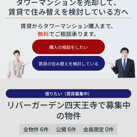
タワーマンションを売却して、
賃貸で住み替えを検討している方へ
賃貸からタワーマンション購入まで、
無料
でご相談承ります。
購入の相談をしたい
賃貸の住み替えを検討している
借りたい（賃貸募集中）
リバーガーデン四天王寺で募集中
の物件
6
6
0
全物件
件
公開
件
会員限定
件