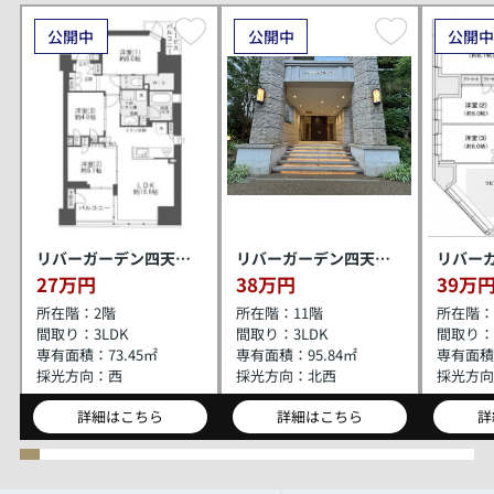
公開中
公開中
公開
リバーガーデン四天王寺
リバーガーデン四天王寺
27万円
38万円
39万
所在階：
2階
所在階：
11階
所在階：
間取り：
3LDK
間取り：
3LDK
間取り：
専有面積：
73.45㎡
専有面積：
95.84㎡
専有面積
採光方向：
西
採光方向：
北西
採光方向
詳細はこちら
詳細はこちら
詳