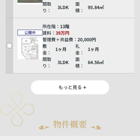
間取
面
3LDK
95.84㎡
り：
積：
所在階：
13階
賃料：
39万円
公開中
管理費＋共益費：
20,000円
敷
礼
1ヶ月
1ヶ月
金：
金：
間取
面
3LDK
64.56㎡
り：
積：
もっと見る
物件概要