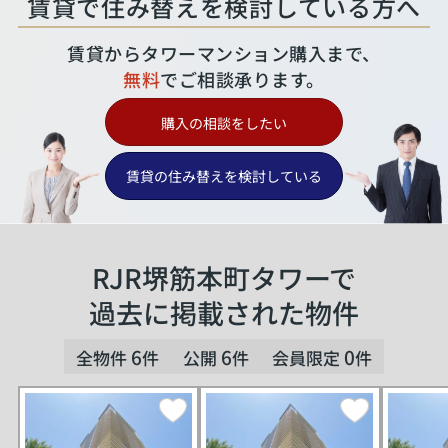
賃貸で住み替えを検討している方へ
賃貸からタワーマンション購入まで、
無料
でご相談承ります。
購入の相談をしたい
賃貸の住み替えを検討している
RJR堺筋本町タワーで
過去に掲載された物件
6
6
0
全物件
件
公開
件
会員限定
件