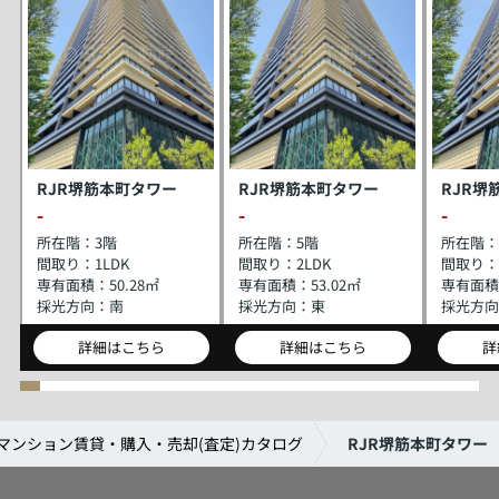
RJR堺筋本町タワー
RJR堺筋本町タワー
RJR堺
-
-
-
所在階：
3階
所在階：
5階
所在階：
間取り：
1LDK
間取り：
2LDK
間取り：
専有面積：
50.28㎡
専有面積：
53.02㎡
専有面積
採光方向：
南
採光方向：
東
採光方向
詳細はこちら
詳細はこちら
詳
マンション賃貸・購入・売却(査定)カタログ
RJR堺筋本町タワー