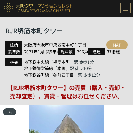
RJR堺筋本町タワー
住所
大阪府
大阪市中央区
南本町
１丁目
MAP
築年数
2021年1月(築5年)
総戸数
296戸
階建
37階建
地下鉄中央線
堺筋本町
「
」駅 徒歩1分
交通
地下鉄御堂筋線
本町
「
」駅 徒歩10分
地下鉄谷町線
谷町四丁目
「
」駅 徒歩12分
【RJR堺筋本町タワー】の売買（購入・売却・
売却査定）、賃貸・管理はお任せください。
1
/
8