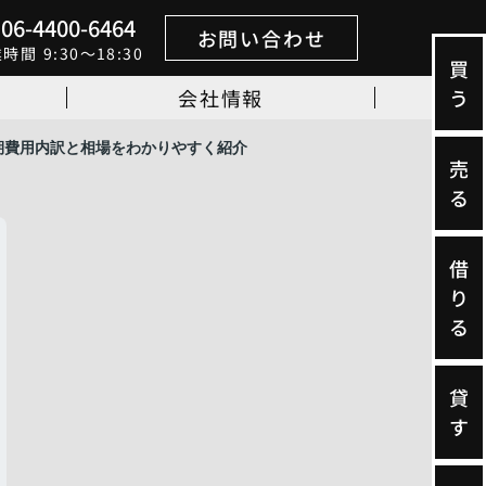
06-4400-6464
お問い合わせ
業時間
9:30～18:30
買
会社情報
う
期費用内訳と相場をわかりやすく紹介
売
る
借
り
る
貸
す