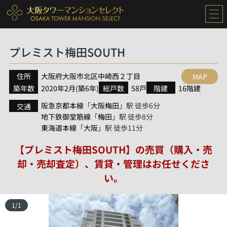
プレミスト梅田SOUTH
住所
大阪府
大阪市北区
中崎西
２丁目
MAP
築年数
2020年2月(築6年)
総戸数
58戸
階建
16階建
阪急京都本線
大阪梅田
「
」駅 徒歩6分
交通
地下鉄御堂筋線
梅田
「
」駅 徒歩8分
東海道本線
大阪
「
」駅 徒歩11分
【プレミスト梅田SOUTH】の売買（購入・売
却・売却査定）、賃貸・管理はお任せくださ
い。
1
/
1