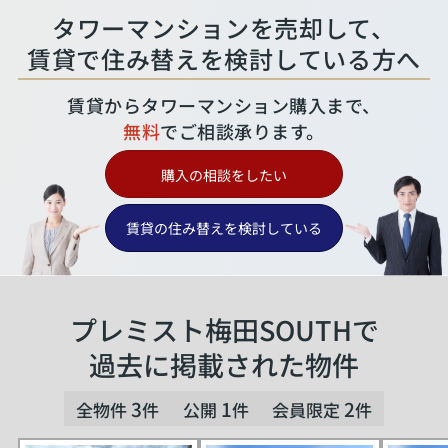
タワーマンションを売却して、
賃貸で住み替えを検討している方へ
賃貸からタワーマンション購入まで、
無料
でご相談承ります。
購入の相談をしたい
賃貸の住み替えを検討している
プレミスト梅田SOUTHで
過去に掲載された物件
3
1
2
全物件
件
公開
件
会員限定
件