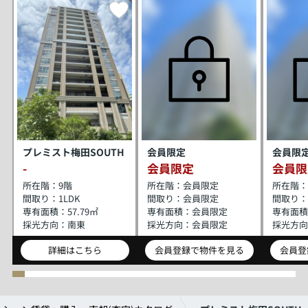
プレミスト梅田SOUTH
会員限定
会員限
-
会員限定
会員限
所在階：
9階
所在階：
会員限定
所在階：
間取り：
1LDK
間取り：
会員限定
間取り：
専有面積：
57.79㎡
専有面積：
会員限定
専有面積
採光方向：
南東
採光方向：
会員限定
採光方向
詳細はこちら
会員登録で物件を見る
会員登