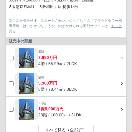
55.99㎡～100.00㎡ (2LDK～3LDK) /築3年 /28階建
阪急京都本線「大阪梅田」駅 徒歩13分
新生活を失敗せず、スタートさせたいならこちらの「プラウドタワー梅
田豊崎」はいかがでしょうか。鍵がかけられる宅配ボックスは...
もっと
見る
販売中の部屋
4階
7,680万円
4階 / 55.99㎡ / 2LDK
8階
9,900万円
8階 / 78.44㎡ / 3LDK
23階
1億8,000万円
23階 / 100.00㎡ / 3LDK
すべて見る（全22戸）