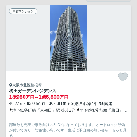
中古マンション
大阪市北区曾根崎
梅田ガーデンレジデンス
1
980
1
6,800
億
万円～
億
万円
40.27㎡～83.08㎡ (1LDK～3LDK＋S(納戸)) /築4年 /56階建
地下鉄谷町線「東梅田」駅 徒歩2分
地下鉄御堂筋線「梅田」駅 徒歩3分
部屋数も充実で家族向けの2LDKになっております。オートロック設備
が付いており、防犯性が高いです。生活に不自由の無い暮ら...
もっと見
る