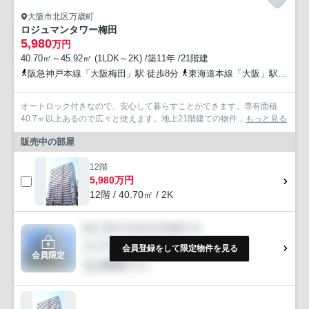
大阪市北区万歳町
ロジュマンタワー梅田
5,980
万円
40.70㎡～45.92㎡ (1LDK～2K) /築11年 /21階建
阪急神戸本線「大阪梅田」駅 徒歩8分
東海道本線「大阪」駅 徒歩10分
オートロック付きなので、安心して暮らすことができます。専有面積
40.7㎡以上あるので広々と使えます。地上21階建ての物件...
もっと見る
販売中の部屋
12階
5,980万円
12階 / 40.70㎡ / 2K
会員登録をして限定物件を見る
会員限定