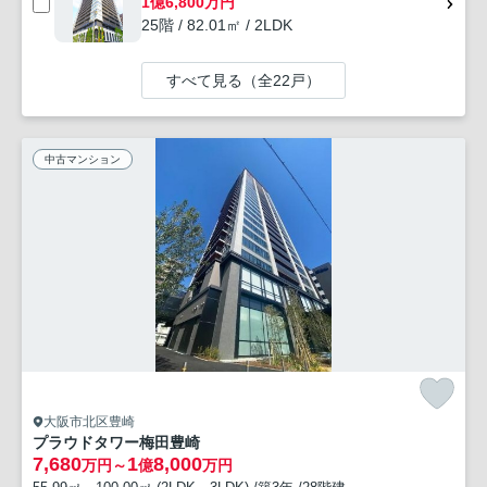
1億6,800万円
25階 / 82.01㎡ / 2LDK
すべて見る（全22戸）
中古マンション
大阪市北区豊崎
プラウドタワー梅田豊崎
7,680
1
8,000
万円～
億
万円