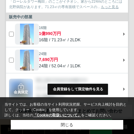
「ローレルタワー梅田」のここがイチオシ。家から224mのところには
北野病院があります。71.23㎡の専有面積でスペースの...
もっと見る
販売中の部屋
16階
1億990万円
16階 / 71.23㎡ / 2LDK
24階
7,690万円
24階 / 52.04㎡ / 1LDK
会員登録をして限定物件を見る
会員限定
当サイトでは、お客様の当サイト利用状況把握、サービス向上検討を目的と
して、クッキー（Cookie）を使用しています。
検索条件を変更
まとめてお問い合わせ
すべて見る（全6戸）
詳しくは、当社の
「Cookieの取扱いについて」
をご確認ください。
無料お問い合わせ
閉じる
LINE
電話
買う
売る
借りる
貸す