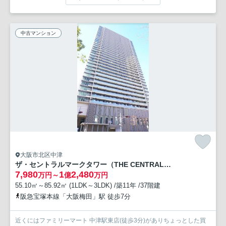
中古マンション
大阪市北区中津
ザ・セントラルマークタワー（THE CENTRAL MARK TOWER）
7,980
1
2,480
万円～
億
万円
55.10㎡～85.92㎡ (1LDK～3LDK) /築11年 /37階建
阪急宝塚本線「大阪梅田」駅 徒歩7分
近くにはファミリーマート 中津駅東店(徒歩3分)がありちょっとした買