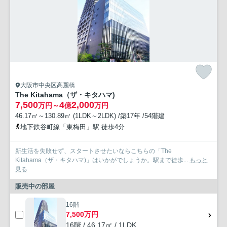
大阪市中央区高麗橋
The Kitahama（ザ・キタハマ)
7,500
4
2,000
万円～
億
万円
46.17㎡～130.89㎡ (1LDK～2LDK) /築17年 /54階建
地下鉄谷町線「東梅田」駅 徒歩4分
新生活を失敗せず、スタートさせたいならこちらの「The
Kitahama（ザ・キタハマ)」はいかがでしょうか。駅まで徒歩...
もっと
見る
販売中の部屋
16階
7,500万円
16階 / 46.17㎡ / 1LDK