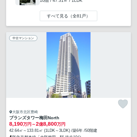
10階 / 47.31㎡ / 1LDK
すべて見る（全81戸）
中古マンション
大阪市北区豊崎
ブランズタワー梅田North
8,190
2
8,800
万円～
億
万円
42.64㎡～133.81㎡ (1LDK～3LDK) /築6年 /50階建