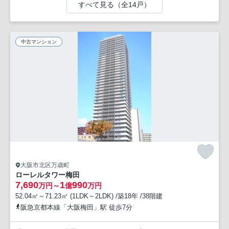
すべて見る（全14戸）
中古マンション
大阪市北区万歳町
ローレルタワー梅田
7,690
1
990
万円～
億
万円
52.04㎡～71.23㎡ (1LDK～2LDK) /築18年 /38階建
阪急京都本線「大阪梅田」駅 徒歩7分