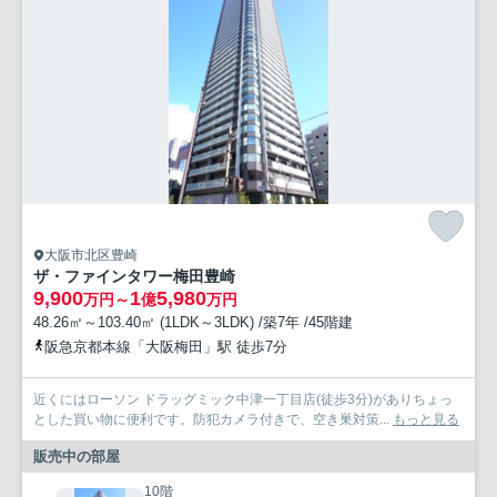
大阪市北区豊崎
ザ・ファインタワー梅田豊崎
9,900
1
5,980
万円～
億
万円
48.26㎡～103.40㎡ (1LDK～3LDK) /築7年 /45階建
阪急京都本線「大阪梅田」駅 徒歩7分
近くにはローソン ドラッグミック中津一丁目店(徒歩3分)がありちょっ
とした買い物に便利です。防犯カメラ付きで、空き巣対策...
もっと見る
販売中の部屋
10階