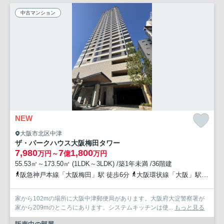
中古マンション
NEW
大阪市北区中津
ザ・パークハウス大阪梅田タワー
7,980
7
1,800
万円～
億
万円
55.53㎡～173.50㎡ (1LDK～3LDK) /築1年未満 /36階建
阪急神戸本線「大阪梅田」駅 徒歩6分
大阪環状線「大阪」駅 徒歩10分
家から102mの場所に大阪中津郵便局があります。大阪府大淀警察署が
家から209mのところにあります。システムキッチンは使...
もっと見る