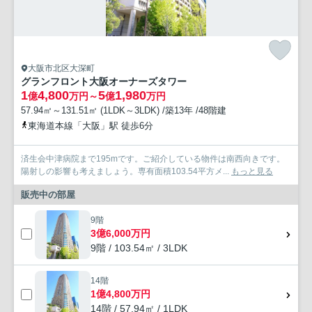
大阪市北区大深町
グランフロント大阪オーナーズタワー
1
4,800
5
1,980
億
万円～
億
万円
57.94㎡～131.51㎡ (1LDK～3LDK) /築13年 /48階建
東海道本線「大阪」駅 徒歩6分
済生会中津病院まで195mです。ご紹介している物件は南西向きです。
陽射しの影響も考えましょう。専有面積103.54平方メ...
もっと見る
販売中の部屋
9階
3億6,000万円
9階 / 103.54㎡ / 3LDK
14階
1億4,800万円
14階 / 57.94㎡ / 1LDK