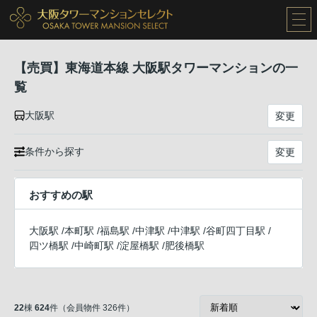
【売買】東海道本線 大阪駅タワーマンションの一
覧
大阪駅
変更
条件から探す
変更
おすすめの駅
大阪駅
/
本町駅
/
福島駅
/
中津駅
/
中津駅
/
谷町四丁目駅
/
四ツ橋駅
/
中崎町駅
/
淀屋橋駅
/
肥後橋駅
22
棟
624
件（会員物件 326件）