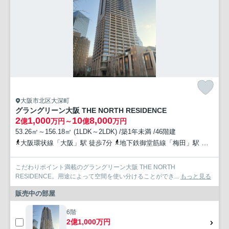
大阪市北区大深町
グラングリーン大阪 THE NORTH RESIDENCE
2
1,000
10
8,000
億
万円～
億
万円
53.26㎡～156.18㎡ (1LDK～2LDK) /築1年未満 /46階建
大阪環状線「大阪」駅 徒歩7分
地下鉄御堂筋線「梅田」駅 徒歩9分
こだわりポイント満載のグラングリーン大阪 THE NORTH
RESIDENCE。用途によって空間を使い分けることができ...
もっと見る
販売中の部屋
6階
2億1,000万円