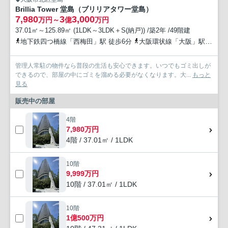
Brillia Tower 堂島（ブリリアタワー堂島）
7,980
3
3,000
万円～
億
万円
37.01㎡～125.89㎡ (1LDK～3LDK＋S(納戸)) /築2年 /49階建
地下鉄四つ橋線「西梅田」駅 徒歩6分
大阪環状線「大阪」駅 徒歩11分
管理人常駐の物件なら普段の生活も安心できます。いつでもゴミ出しが
できるので、部屋の中にゴミを溜める必要がなくなります。大...
もっと
見る
販売中の部屋
4階
7,980万円
4階 / 37.01㎡ / 1LDK
10階
9,999万円
10階 / 37.01㎡ / 1LDK
10階
1億500万円