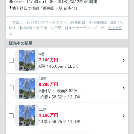
45.05㎡～147.43㎡ (1LDK～3LDK) /築12年 /39階建
地下鉄四つ橋線「西梅田」駅 徒歩4分
「堂島ザ・レジデンスマークタワー」JR東西線・学研都市線「北新地」
駅まで徒歩4分の好立地。共用部にはオーナーラウンジ・ゲ...
もっと見
る
販売中の部屋
6階
7,100万円
6階 / 45.05㎡ / 1LDK
10階
8,280万円
利回り： 表面3.62%
10階 / 58.52㎡ / 2LDK
11階
9,180万円
11階 / 56.25㎡ / 1LDK