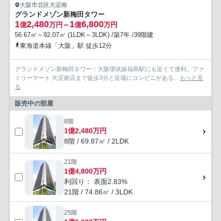
大阪市北区大淀南
グランドメゾン新梅田タワー
1
2,480
1
6,800
億
万円～
億
万円
56.67㎡～92.07㎡ (1LDK～3LDK) /築7年 /39階建
東海道本線「大阪」駅 徒歩12分
グランドメゾン新梅田タワー：大阪環状線福島駅にも近くて便利。ファ
ミリーマート 大淀南店まで徒歩3分と近場にコンビニがある...
もっと見
る
販売中の部屋
8階
1億2,480万円
8階 / 69.87㎡ / 2LDK
21階
1億4,800万円
利回り： 表面2.83%
21階 / 74.86㎡ / 3LDK
25階