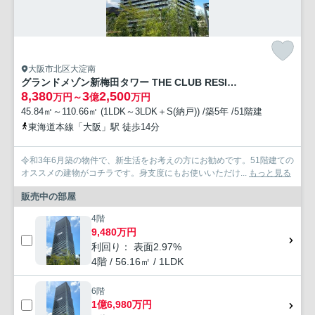
大阪市北区大淀南
グランドメゾン新梅田タワー THE CLUB RESIDENCE
8,380
3
2,500
万円～
億
万円
45.84㎡～110.66㎡ (1LDK～3LDK＋S(納戸)) /築5年 /51階建
東海道本線「大阪」駅 徒歩14分
令和3年6月築の物件で、新生活をお考えの方にお勧めです。51階建ての
オススメの建物がコチラです。身支度にもお使いいただけ...
もっと見る
販売中の部屋
4階
9,480万円
利回り： 表面2.97%
4階 / 56.16㎡ / 1LDK
6階
1億6,980万円