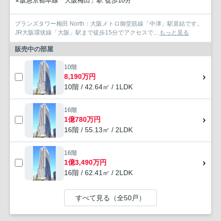
阪急京都本線「大阪梅田」駅 徒歩10分
ブランズタワー梅田 North：大阪メトロ御堂筋線「中津」駅直結です。
JR大阪環状線「大阪」駅まで徒歩15分でアクセスで...
もっと見る
販売中の部屋
10階
8,190万円
10階 / 42.64㎡ / 1LDK
16階
1億780万円
16階 / 55.13㎡ / 2LDK
16階
1億3,490万円
16階 / 62.41㎡ / 2LDK
すべて見る（全50戸）