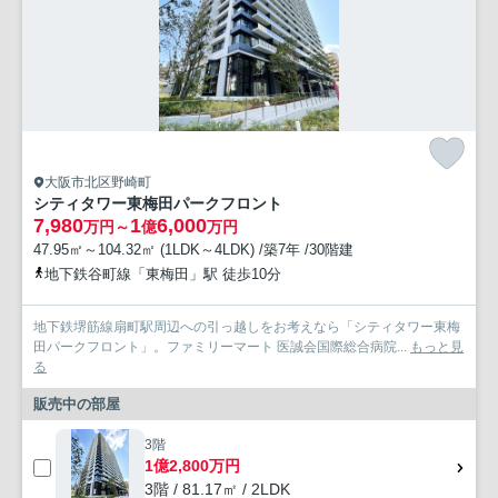
大阪市北区野崎町
シティタワー東梅田パークフロント
7,980
1
6,000
万円～
億
万円
47.95㎡～104.32㎡ (1LDK～4LDK) /築7年 /30階建
地下鉄谷町線「東梅田」駅 徒歩10分
地下鉄堺筋線扇町駅周辺への引っ越しをお考えなら「シティタワー東梅
田パークフロント」。ファミリーマート 医誠会国際総合病院...
もっと見
る
販売中の部屋
3階
1億2,800万円
3階 / 81.17㎡ / 2LDK