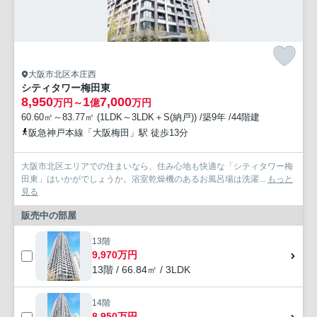
大阪市北区本庄西
シティタワー梅田東
8,950
1
7,000
万円～
億
万円
60.60㎡～83.77㎡ (1LDK～3LDK＋S(納戸)) /築9年 /44階建
阪急神戸本線「大阪梅田」駅 徒歩13分
大阪市北区エリアでの住まいなら、住み心地も快適な「シティタワー梅
田東」はいかがでしょうか。浴室乾燥機のあるお風呂場は洗濯...
もっと
見る
販売中の部屋
13階
9,970万円
13階 / 66.84㎡ / 3LDK
14階
8,950万円