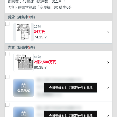
総階数
43階建
総戸数
311戸
地下鉄御堂筋線
「
淀屋橋
」駅 徒歩6分
賃貸（募集中
1
件）
15階
34万円
74.15㎡
売買（販売中
5
件）
41階
2億2,500万円
80.35㎡
会員登録をして限定物件を見る
会員限定
会員登録をして限定物件を見る