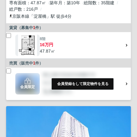
専有面積
47.87㎡
築年月
築10年
総階数
35階建
総戸数
216戸
京阪本線
「
淀屋橋
」駅 徒歩4分
賃貸（募集中
1
件）
8階
16万円
47.87㎡
売買（販売中
1
件）
会員登録をして限定物件を見る
会員限定