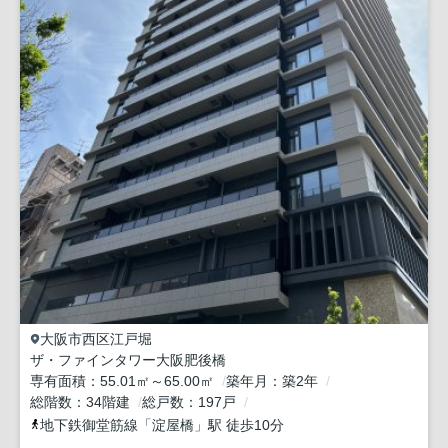
大阪市西区
江戸堀
ザ・ファインタワー大阪肥後橋
専有面積
55.01㎡～65.00㎡
築年月
築2年
総階数
34階建
総戸数
197戸
地下鉄御堂筋線
「
淀屋橋
」駅 徒歩10分