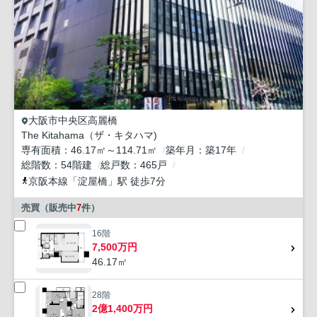
大阪市中央区
高麗橋
The Kitahama（ザ・キタハマ)
専有面積
46.17㎡～114.71㎡
築年月
築17年
総階数
54階建
総戸数
465戸
京阪本線
「
淀屋橋
」駅 徒歩7分
売買（販売中
7
件）
16階
7,500万円
46.17㎡
28階
2億1,400万円