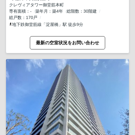
クレヴィアタワー御堂筋本町
専有面積
-
築年月
築4年
総階数
30階建
総戸数
170戸
地下鉄御堂筋線
「
淀屋橋
」駅 徒歩9分
最新の空室状況をお問い合わせ