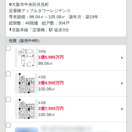
大阪市中央区
伏見町
淀屋橋アップルタワーレジデンス
専有面積
88.04㎡～105.08㎡
築年月
築19年
総階数
46階建
総戸数
304戸
京阪本線
「
淀屋橋
」駅 徒歩3分
売買（販売中
4
件）
39階
1億5,980万円
88.04㎡
43階
2億4,500万円
105.08㎡
43階
2億7,500万円
105.08㎡