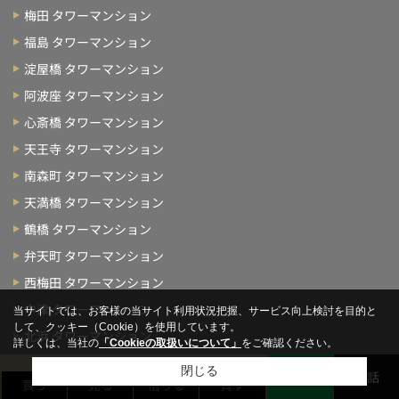
梅田 タワーマンション
福島 タワーマンション
淀屋橋 タワーマンション
阿波座 タワーマンション
心斎橋 タワーマンション
天王寺 タワーマンション
南森町 タワーマンション
天満橋 タワーマンション
鶴橋 タワーマンション
弁天町 タワーマンション
西梅田 タワーマンション
中津 タワーマンション
当サイトでは、お客様の当サイト利用状況把握、サービス向上検討を目的と
して、クッキー（Cookie）を使用しています。
北浜 タワーマンション
詳しくは、当社の
「Cookieの取扱いについて」
をご確認ください。
四ツ橋 タワーマンション
無料お問い合わせ
閉じる
LINE
電話
買う
売る
借りる
貸す
松屋町 タワーマンション