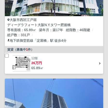
大阪市西区
江戸堀
ディーグラフォート大阪N.Y.タワー肥後橋
専有面積
65.89㎡
築年月
築17年
総階数
46階建
総戸数
331戸
地下鉄御堂筋線
「
淀屋橋
」駅 徒歩4分
賃貸（募集中
1
件）
12階
26万円
65.89㎡