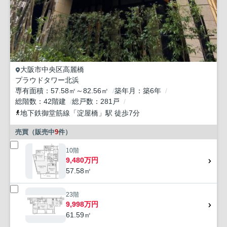
大阪市中央区
高麗橋
プラウドタワー北浜
専有面積
57.58㎡～82.56㎡
築年月
築6年
総階数
42階建
総戸数
281戸
地下鉄御堂筋線
「
淀屋橋
」駅 徒歩7分
売買（販売中
9
件）
10階
9,480万円
57.58㎡
23階
9,998万円
61.59㎡