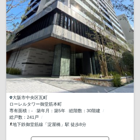
大阪市中央区
瓦町
ローレルタワー御堂筋本町
専有面積
-
築年月
築5年
総階数
30階建
総戸数
241戸
地下鉄御堂筋線
「
淀屋橋
」駅 徒歩8分