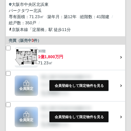
大阪市中央区
北浜東
パークタワー北浜
専有面積
71.23㎡
築年月
築12年
総階数
41階建
総戸数
350戸
京阪本線
「
淀屋橋
」駅 徒歩11分
売買（販売中
3
件）
30階
1億1,800万円
71.23㎡
会員登録をして限定物件を見る
会員限定
会員登録をして限定物件を見る
会員限定