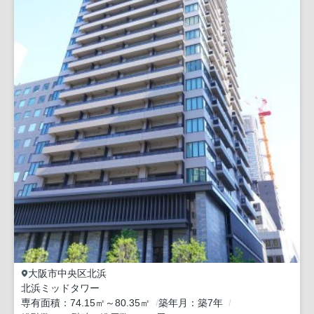
大阪市中央区
北浜
北浜ミッドタワー
専有面積
74.15㎡～80.35㎡
築年月
築7年