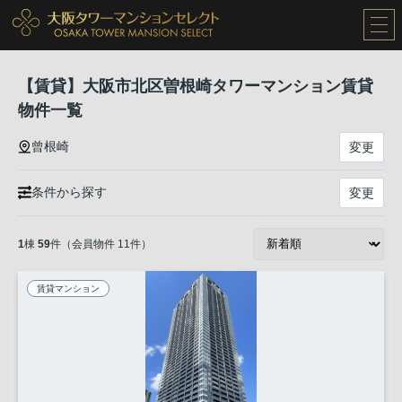
【賃貸】大阪市北区曽根崎タワーマンション賃貸
物件一覧
曾根崎
変更
条件から探す
変更
1
棟
59
件（会員物件 11件）
賃貸マンション