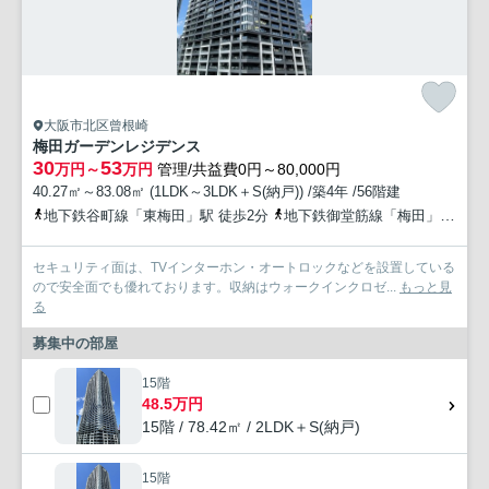
大阪市北区曾根崎
梅田ガーデンレジデンス
30
53
万円～
万円
管理/共益費0円～80,000円
40.27㎡～83.08㎡ (1LDK～3LDK＋S(納戸)) /築4年 /56階建
地下鉄谷町線「東梅田」駅 徒歩2分
地下鉄御堂筋線「梅田」駅 徒歩3分
セキュリティ面は、TVインターホン・オートロックなどを設置している
ので安全面でも優れております。収納はウォークインクロゼ...
もっと見
る
募集中の部屋
15階
48.5万円
15階 / 78.42㎡ / 2LDK＋S(納戸)
15階