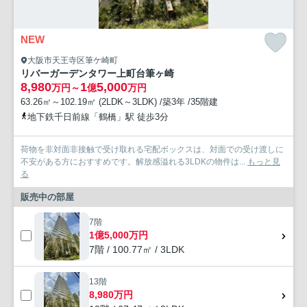
NEW
大阪市天王寺区筆ケ崎町
リバーガーデンタワー上町台筆ヶ崎
8,980
1
5,000
万円～
億
万円
63.26㎡～102.19㎡ (2LDK～3LDK) /築3年 /35階建
地下鉄千日前線「鶴橋」駅 徒歩3分
荷物を非対面非接触で受け取れる宅配ボックスは、対面での受け渡しに
不安がある方におすすめです。解放感溢れる3LDKの物件は...
もっと見
る
販売中の部屋
7階
1億5,000万円
7階 / 100.77㎡ / 3LDK
13階
8,980万円