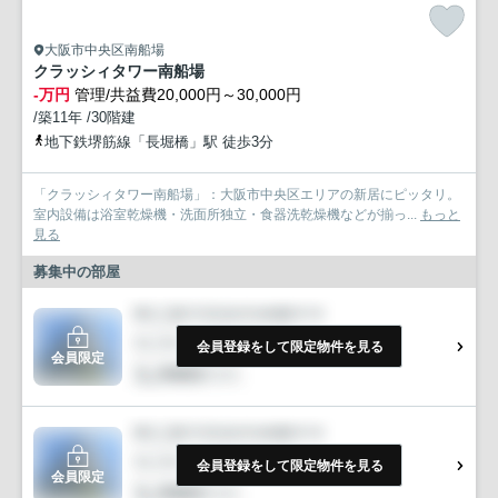
大阪市中央区南船場
クラッシィタワー南船場
-万円
管理/共益費20,000円～30,000円
/築11年 /30階建
地下鉄堺筋線「長堀橋」駅 徒歩3分
「クラッシィタワー南船場」：大阪市中央区エリアの新居にピッタリ。
室内設備は浴室乾燥機・洗面所独立・食器洗乾燥機などが揃っ...
もっと
見る
募集中の部屋
会員登録をして限定物件を見る
会員限定
会員登録をして限定物件を見る
会員限定