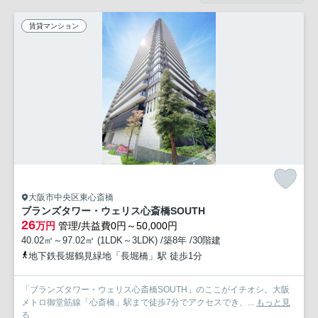
賃貸マンション
大阪市中央区東心斎橋
ブランズタワー・ウェリス心斎橋SOUTH
26
万円
管理/共益費0円～50,000円
40.02㎡～97.02㎡ (1LDK～3LDK) /築8年 /30階建
地下鉄長堀鶴見緑地「長堀橋」駅 徒歩1分
「ブランズタワー・ウェリス心斎橋SOUTH」のここがイチオシ。大阪
メトロ御堂筋線「心斎橋」駅まで徒歩7分でアクセスでき、...
もっと見
る