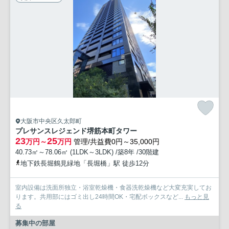
大阪市中央区久太郎町
プレサンスレジェンド堺筋本町タワー
23
25
万円～
万円
管理/共益費0円～35,000円
40.73㎡～78.06㎡ (1LDK～3LDK) /築8年 /30階建
地下鉄長堀鶴見緑地「長堀橋」駅 徒歩12分
室内設備は洗面所独立・浴室乾燥機・食器洗乾燥機など大変充実してお
ります。共用部にはゴミ出し24時間OK・宅配ボックスなど...
もっと見
る
募集中の部屋