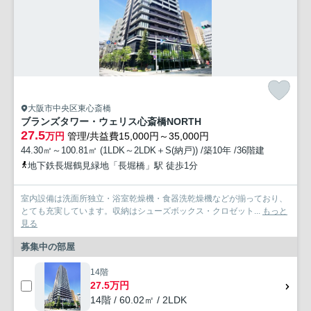
大阪市中央区東心斎橋
ブランズタワー・ウェリス心斎橋NORTH
27.5
万円
管理/共益費15,000円～35,000円
44.30㎡～100.81㎡ (1LDK～2LDK＋S(納戸)) /築10年 /36階建
地下鉄長堀鶴見緑地「長堀橋」駅 徒歩1分
室内設備は洗面所独立・浴室乾燥機・食器洗乾燥機などが揃っており、
とても充実しています。収納はシューズボックス・クロゼット...
もっと
見る
募集中の部屋
14階
27.5万円
14階 / 60.02㎡ / 2LDK