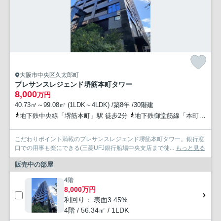
大阪市中央区久太郎町
プレサンスレジェンド堺筋本町タワー
8,000
万円
40.73㎡～99.08㎡ (1LDK～4LDK) /築8年 /30階建
地下鉄中央線「堺筋本町」駅 徒歩2分
地下鉄御堂筋線「本町」駅 徒歩10分
こだわりポイント満載のプレサンスレジェンド堺筋本町タワー。銀行窓
口での用事も楽にできる(三菱UFJ銀行船場中央支店まで徒...
もっと見る
販売中の部屋
4階
8,000万円
利回り： 表面3.45%
4階 / 56.34㎡ / 1LDK