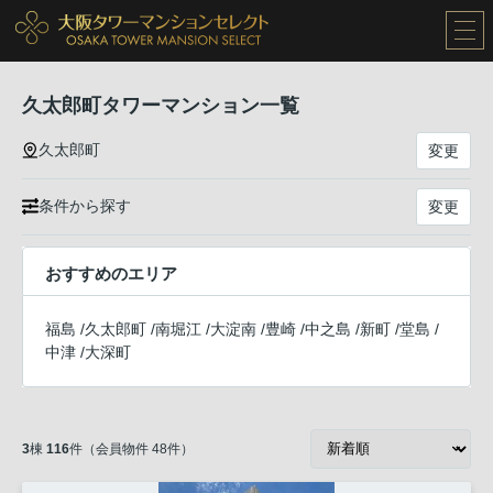
久太郎町タワーマンション一覧
久太郎町
変更
条件から探す
変更
おすすめのエリア
福島
/
久太郎町
/
南堀江
/
大淀南
/
豊崎
/
中之島
/
新町
/
堂島
/
中津
/
大深町
3
棟
116
件（会員物件 48件）