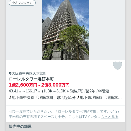
中古マンション
大阪市中央区久太郎町
ローレルタワー堺筋本町
1
2,600
2
8,000
億
万円～
億
万円
43.41㎡～166.17㎡ (1LDK～3LDK＋S(納戸)) /築2年 /44階建
地下鉄中央線「堺筋本町」駅 徒歩1分
地下鉄堺筋線「堺筋本町」駅 徒歩1分
ぜひ一度見ていただきたい、「ローレルタワー堺筋本町」です。64.97
平米程の専有面積でスペースも十分。こちらはTVインタ...
もっと見る
販売中の部屋