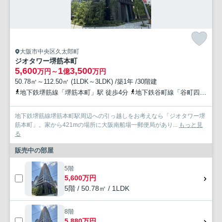
大阪市中央区久太郎町
ジオタワー堺筋本町
5,600
1
3,500
万円～
億
万円
50.78㎡～112.50㎡ (1LDK～3LDK) /築1年 /30階建
地下鉄堺筋線「堺筋本町」駅 徒歩4分
地下鉄谷町線「谷町四丁目」駅 徒歩9分
地下鉄堺筋線堺筋本町駅周辺への引っ越しをお考えなら「ジオタワー堺
筋本町」。家から421mの場所に大阪南船場一郵便局があり...
もっと見
る
販売中の部屋
5階
5,600万円
5階 / 50.78㎡ / 1LDK
8階
5,880万円