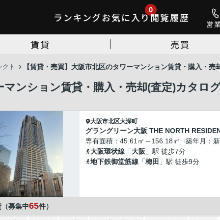
0
ランキング
お気に入り
閲覧履歴
営
賃貸
売買
レクト
【賃貸・売買】大阪市北区のタワーマンション賃貸・購入・売却
マンション賃貸・購入・売却(査定)カタロ
大阪市北区
大深町
グラングリーン大阪 THE NORTH RESIDE
専有面積
45.61㎡～156.18㎡
築年月
新
大阪環状線
「
大阪
」駅 徒歩7分
地下鉄御堂筋線
「
梅田
」駅 徒歩9分
65
貸（募集中
件）