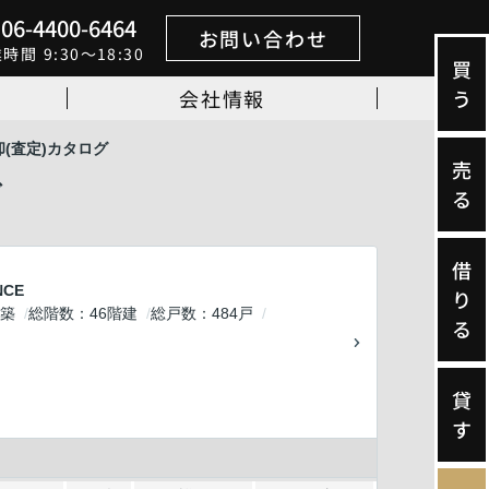
06-4400-6464
お問い合わせ
業時間
9:30～18:30
買
会社情報
う
(査定)カタログ
売
グ
る
借
NCE
り
築
総階数
46階建
総戸数
484戸
る
貸
す