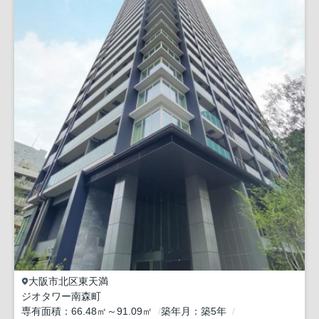
大阪市北区
東天満
ジオタワー南森町
専有面積
66.48㎡～91.09㎡
築年月
築5年