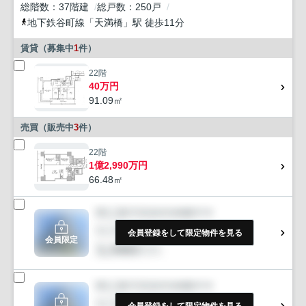
総階数
37階建
総戸数
250戸
地下鉄谷町線
「
天満橋
」駅 徒歩11分
賃貸（募集中
1
件）
22階
40万円
91.09㎡
売買（販売中
3
件）
22階
1億2,990万円
66.48㎡
会員登録をして限定物件を見る
会員限定
会員登録をして限定物件を見る