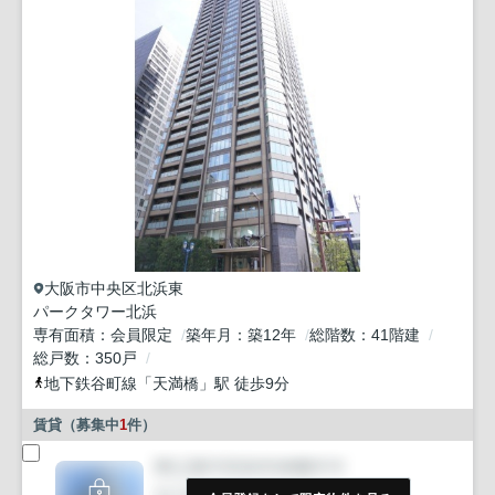
大阪市中央区
北浜東
パークタワー北浜
専有面積
会員限定
築年月
築12年
総階数
41階建
総戸数
350戸
地下鉄谷町線
「
天満橋
」駅 徒歩9分
賃貸（募集中
1
件）