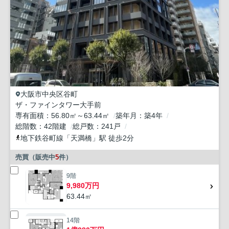
大阪市中央区
谷町
ザ・ファインタワー大手前
専有面積
56.80㎡～63.44㎡
築年月
築4年
総階数
42階建
総戸数
241戸
地下鉄谷町線
「
天満橋
」駅 徒歩2分
売買（販売中
5
件）
9階
9,980万円
63.44㎡
14階