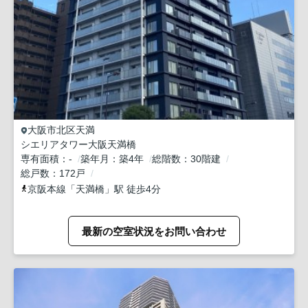
大阪市北区
天満
シエリアタワー大阪天満橋
専有面積
-
築年月
築4年
総階数
30階建
総戸数
172戸
京阪本線
「
天満橋
」駅 徒歩4分
最新の空室状況をお問い合わせ