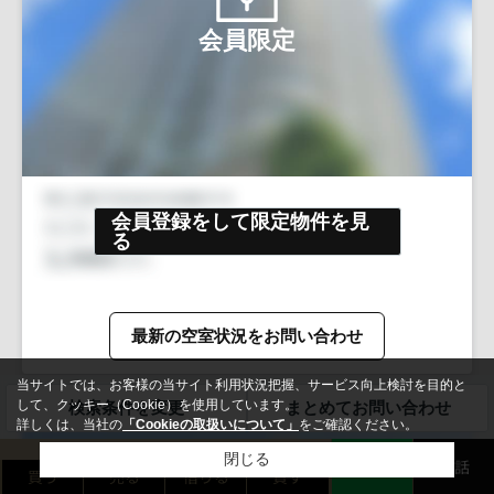
会員限定
会員登録をして限定物件を見
る
最新の空室状況をお問い合わせ
当サイトでは、お客様の当サイト利用状況把握、サービス向上検討を目的と
して、クッキー（Cookie）を使用しています。
検索条件を変更
まとめてお問い合わせ
詳しくは、当社の
「Cookieの取扱いについて」
をご確認ください。
無料お問い合わせ
閉じる
LINE
電話
買う
売る
借りる
貸す