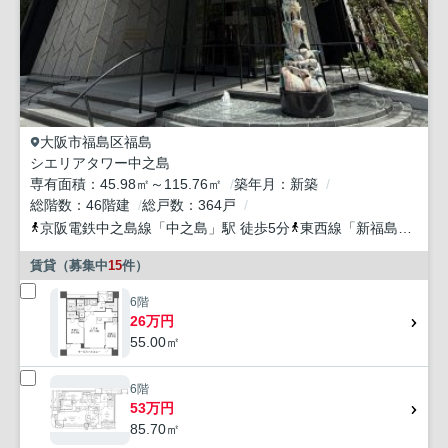
大阪市福島区
福島
シエリアタワー中之島
専有面積
45.98㎡～115.76㎡
築年月
新築
総階数
46階建
総戸数
364戸
京阪電鉄中之島線
「
中之島
」駅 徒歩5分
東西線
「
新福島
」駅 徒
賃貸（募集中
15
件）
6階
26万円
55.00㎡
6階
53万円
85.70㎡