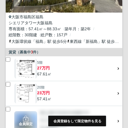
大阪市福島区
福島
シエリアタワー大阪福島
専有面積
57.41㎡～88.33㎡
築年月
築2年
総階数
30階建
総戸数
157戸
大阪環状線
「
福島
」駅 徒歩5分
東西線
「
新福島
」駅 徒歩8分
阪
賃貸（募集中
3
件）
5階
27万円
67.61㎡
20階
23万円
57.41㎡
会員登録をして限定物件を見る
会員限定