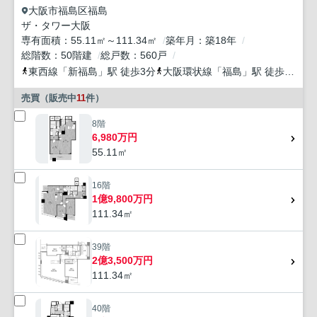
大阪市福島区
福島
ザ・タワー大阪
専有面積
55.11㎡～111.34㎡
築年月
築18年
総階数
50階建
総戸数
560戸
東西線
「
新福島
」駅 徒歩3分
大阪環状線
「
福島
」駅 徒歩6分
京
売買（販売中
11
件）
8階
6,980万円
55.11㎡
16階
1億9,800万円
111.34㎡
39階
2億3,500万円
111.34㎡
40階