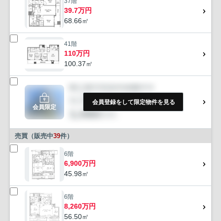
37階
39.7万円
68.66㎡
41階
110万円
100.37㎡
会員登録をして限定物件を見る
会員限定
売買（販売中
39
件）
6階
6,900万円
45.98㎡
6階
8,260万円
56.50㎡