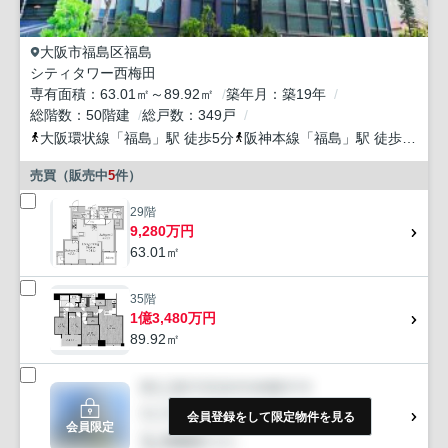
大阪市福島区
福島
シティタワー西梅田
専有面積
63.01㎡～89.92㎡
築年月
築19年
総階数
50階建
総戸数
349戸
大阪環状線
「
福島
」駅 徒歩5分
阪神本線
「
福島
」駅 徒歩7分
東
売買（販売中
5
件）
29階
9,280万円
63.01㎡
35階
1億3,480万円
89.92㎡
会員登録をして限定物件を見る
会員限定