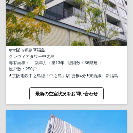
大阪市福島区
福島
クレヴィアタワー中之島
専有面積
-
築年月
築13年
総階数
36階建
総戸数
250戸
京阪電鉄中之島線
「
中之島
」駅 徒歩4分
東西線
「
新福島
」駅 徒
最新の空室状況をお問い合わせ