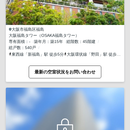
大阪市福島区
福島
大阪福島タワー（OSAKA福島タワー）
専有面積
-
築年月
築15年
総階数
45階建
総戸数
540戸
東西線
「
新福島
」駅 徒歩5分
大阪環状線
「
野田
」駅 徒歩7分
大
最新の空室状況をお問い合わせ