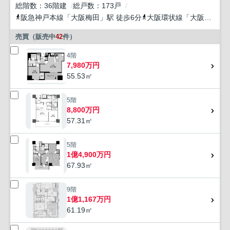
総階数
36階建
総戸数
173戸
阪急神戸本線
「
大阪梅田
」駅 徒歩6分
大阪環状線
「
大阪
」駅 徒
売買（販売中
42
件）
4階
7,980万円
55.53㎡
5階
8,800万円
57.31㎡
5階
1億4,900万円
67.93㎡
9階
1億1,167万円
61.19㎡