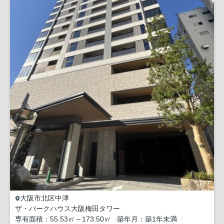
大阪市北区
中津
ザ・パークハウス大阪梅田タワー
専有面積
55.53㎡～173.50㎡
築年月
築1年未満