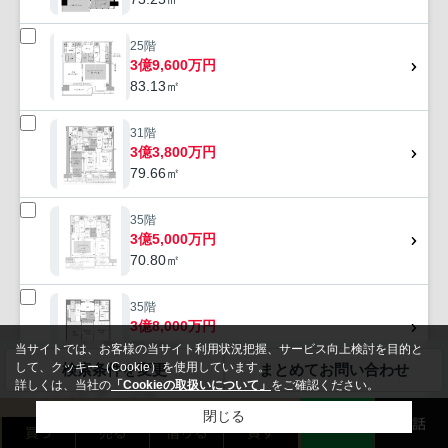
25階
3億9,600万円
83.13㎡
31階
3億3,800万円
79.66㎡
35階
3億5,000万円
70.80㎡
35階
3億8,000万円
79.66㎡
当サイトでは、お客様の当サイト利用状況把握、サービス向上検討を目的と
して、クッキー（Cookie）を使用しています。
検索条件を変更
まとめてお問い合わせ
詳しくは、当社の
「Cookieの取扱いについて」
をご確認ください。
37階
無料お問い合わせ
4億8,000万円
閉じる
LINE
電話
買う
売る
借りる
貸す
90.94㎡