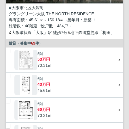
大阪市北区
大深町
グラングリーン大阪 THE NORTH RESIDENCE
専有面積
45.61㎡～156.18㎡
築年月
新築
総階数
46階建
総戸数
484戸
大阪環状線
「
大阪
」駅 徒歩7分
地下鉄御堂筋線
「
梅田
」駅 徒歩9分
賃貸（募集中
69
件）
5階
53万円
70.31㎡
6階
43万円
45.61㎡
6階
60万円
70.31㎡