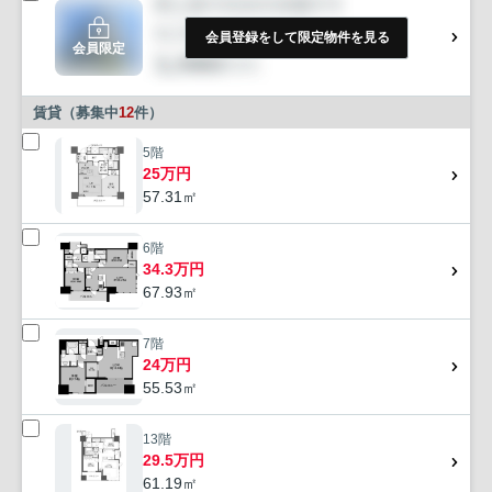
会員登録をして限定物件を見る
会員限定
賃貸（募集中
12
件）
5階
25万円
57.31㎡
6階
34.3万円
67.93㎡
7階
24万円
55.53㎡
13階
29.5万円
61.19㎡