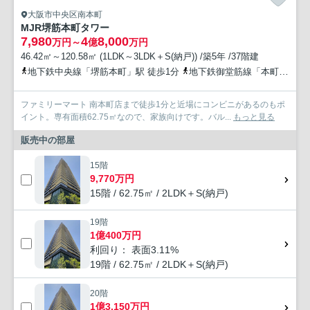
大阪市中央区南本町
MJR堺筋本町タワー
7,980
4
8,000
万円～
億
万円
46.42㎡～120.58㎡ (1LDK～3LDK＋S(納戸)) /築5年 /37階建
地下鉄中央線「堺筋本町」駅 徒歩1分
地下鉄御堂筋線「本町」駅 徒歩10分
ファミリーマート 南本町店まで徒歩1分と近場にコンビニがあるのもポ
イント。専有面積62.75㎡なので、家族向けです。バル...
もっと見る
販売中の部屋
15階
9,770万円
15階 / 62.75㎡ / 2LDK＋S(納戸)
19階
1億400万円
利回り： 表面3.11%
19階 / 62.75㎡ / 2LDK＋S(納戸)
20階
1億3,150万円