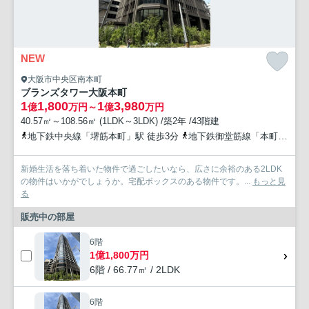
NEW
大阪市中央区南本町
ブランズタワー大阪本町
1
1,800
1
3,980
億
万円～
億
万円
40.57㎡～108.56㎡ (1LDK～3LDK) /築2年 /43階建
地下鉄中央線「堺筋本町」駅 徒歩3分
地下鉄御堂筋線「本町」駅 徒歩4分
新婚生活を落ち着いた物件で過ごしたいなら、広さに余裕のある2LDK
の物件はいかがでしょうか。宅配ボックスのある物件です。...
もっと見
る
販売中の部屋
6階
1億1,800万円
6階 / 66.77㎡ / 2LDK
6階