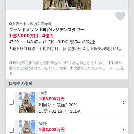
大阪市中央区内久宝寺町
グランドメゾン上町台レジデンスタワー
1
2,000
4
億
万円～
億円
47.59㎡～143.47㎡ (1LDK～3LDK) /築5年 /36階建
地下鉄谷町線「谷町四丁目」駅 徒歩5分
地下鉄長堀鶴見緑地「松屋町」駅 徒歩6分
2LDKは広く開放的な雰囲気なので圧迫感を感じさせません。不動産の
購入をご検討されているなら、大阪市中央区ではいかがでし...
もっと見
る
販売中の部屋
18階
1億3,500万円
利回り： 表面3.20%
18階 / 82.18㎡ / 2LDK
32階
1億3,000万円