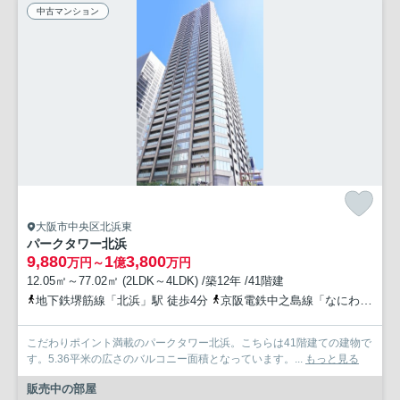
中古マンション
大阪市中央区北浜東
パークタワー北浜
9,880
1
3,800
万円～
億
万円
12.05㎡～77.02㎡ (2LDK～4LDK) /築12年 /41階建
地下鉄堺筋線「北浜」駅 徒歩4分
京阪電鉄中之島線「なにわ橋」駅 徒歩7分
こだわりポイント満載のパークタワー北浜。こちらは41階建ての建物で
す。5.36平米の広さのバルコニー面積となっています。...
もっと見る
販売中の部屋