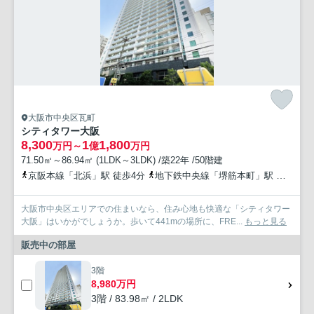
大阪市中央区瓦町
シティタワー大阪
8,300
1
1,800
万円～
億
万円
71.50㎡～86.94㎡ (1LDK～3LDK) /築22年 /50階建
京阪本線「北浜」駅 徒歩4分
地下鉄中央線「堺筋本町」駅 徒歩4分
大阪市中央区エリアでの住まいなら、住み心地も快適な「シティタワー
大阪」はいかがでしょうか。歩いて441mの場所に、FRE...
もっと見る
販売中の部屋
3階
8,980万円
3階 / 83.98㎡ / 2LDK