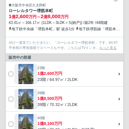
大阪市中央区久太郎町
ローレルタワー堺筋本町
1
2,600
2
8,000
億
万円～
億
万円
43.41㎡～166.17㎡ (1LDK～3LDK＋S(納戸)) /築2年 /44階建
地下鉄中央線「堺筋本町」駅 徒歩1分
地下鉄堺筋線「堺筋本町」駅 徒歩1分
ぜひ一度見ていただきたい、「ローレルタワー堺筋本町」です。64.97
平米程の専有面積でスペースも十分。こちらはTVインタ...
もっと見る
販売中の部屋
23階
1億2,600万円
23階 / 64.97㎡ / 2LDK
39階
1億8,500万円
39階 / 70.32㎡ / 2LDK
40階
1億8,100万円