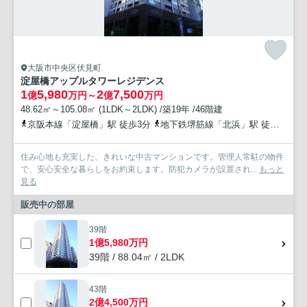
大阪市中央区伏見町
淀屋橋アップルタワーレジデンス
1
5,980
2
7,500
億
万円～
億
万円
48.62㎡～105.08㎡ (1LDK～2LDK) /築19年 /46階建
京阪本線「淀屋橋」駅 徒歩3分
地下鉄堺筋線「北浜」駅 徒歩4分
住み心地も充実した、きれいな中古マンションです。管理人常駐の物件
で、安心安全な暮らしをお約束します。防犯カメラが設置され...
もっと
見る
販売中の部屋
39階
1億5,980万円
39階 / 88.04㎡ / 2LDK
43階
2億4,500万円