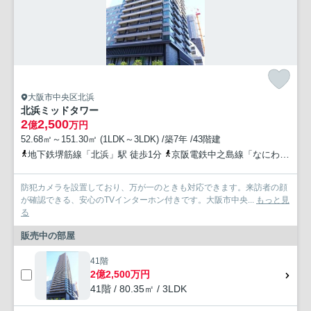
大阪市中央区北浜
北浜ミッドタワー
2
2,500
億
万円
52.68㎡～151.30㎡ (1LDK～3LDK) /築7年 /43階建
地下鉄堺筋線「北浜」駅 徒歩1分
京阪電鉄中之島線「なにわ橋」駅 徒歩5分
防犯カメラを設置しており、万が一のときも対応できます。来訪者の顔
が確認できる、安心のTVインターホン付きです。大阪市中央...
もっと見
る
販売中の部屋
41階
2億2,500万円
41階 / 80.35㎡ / 3LDK