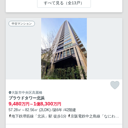
すべて見る（全13戸）
中古マンション
大阪市中央区高麗橋
プラウドタワー北浜
9,480
1
8,300
万円～
億
万円
57.28㎡～82.56㎡ (2LDK) /築6年 /42階建
地下鉄堺筋線「北浜」駅 徒歩1分
京阪電鉄中之島線「なにわ橋」駅 徒歩5分