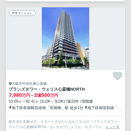
中古マンション
大阪市中央区東心斎橋
ブランズタワー・ウェリス心斎橋NORTH
7,980
2
500
万円～
億
万円
53.05㎡～92.41㎡ (1LDK～3LDK) /築10年 /36階建
地下鉄長堀鶴見緑地「長堀橋」駅 徒歩1分
地下鉄御堂筋線「心斎橋」駅 徒歩7分
新生活を失敗せず、スタートさせたいならこちらの「ブランズタワー・
ウェリス心斎橋NORTH」はいかがでしょうか。セブンイレ...
もっと見