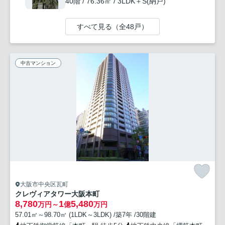
40階 / 76.36㎡ / 3LDK＋S(納戸)
すべて見る（全48戸）
中古マンション
大阪市中央区瓦町
クレヴィアタワー大阪本町
8,780
1
5,480
万円～
億
万円
57.01㎡～98.70㎡ (1LDK～3LDK) /築7年 /30階建