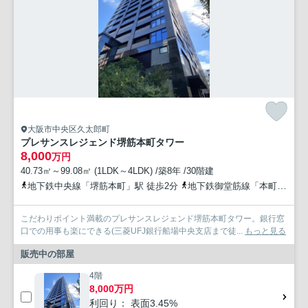
大阪市中央区久太郎町
プレサンスレジェンド堺筋本町タワー
8,000
万円
40.73㎡～99.08㎡ (1LDK～4LDK) /築8年 /30階建
地下鉄中央線「堺筋本町」駅 徒歩2分
地下鉄御堂筋線「本町」駅 徒歩10分
こだわりポイント満載のプレサンスレジェンド堺筋本町タワー。銀行窓
口での用事も楽にできる(三菱UFJ銀行船場中央支店まで徒...
もっと見る
販売中の部屋
4階
8,000万円
利回り： 表面3.45%