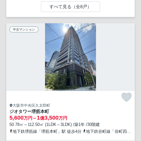
すべて見る（全8戸）
中古マンション
大阪市中央区久太郎町
ジオタワー堺筋本町
5,600
1
3,500
万円～
億
万円
50.78㎡～112.50㎡ (1LDK～3LDK) /築1年 /30階建
地下鉄堺筋線「堺筋本町」駅 徒歩4分
地下鉄谷町線「谷町四丁目」駅 徒歩9分