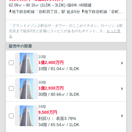
62.09㎡～90.16㎡ (1LDK～3LDK) /築6年 /40階建
地下鉄谷町線「谷町四丁目」駅 徒歩5分
地下鉄谷町線「谷町六丁目」駅 徒歩5分
「グランドメゾン上町台ザ・タワー」のここがイチオシ。ローソン 上町
北店まで徒歩2分と近場にコンビニがあるのもポイント。入...
もっと見
る
販売中の部屋
10階
1億2,400万円
10階 / 81.04㎡ / 3LDK
30階
1億2,930万円
30階 / 80.66㎡ / 3LDK
34階
9,500万円
利回り： 表面3.78%
34階 / 65.54㎡ / 1LDK