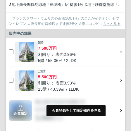
地下鉄長堀鶴見緑地「長堀橋」駅 徒歩1分
地下鉄御堂筋線「心斎橋」駅 徒歩7分
「ブランズタワー・ウェリス心斎橋SOUTH」のここがイチオシ。セブ
ンイレブン 大阪長堀心斎橋店まで徒歩2分と近場にコンビ...
もっと見る
販売中の部屋
5階
7,500万円
利回り： 表面2.96%
5階 / 55.06㎡ / 2LDK
13階
5,500万円
利回り： 表面3.93%
13階 / 40.39㎡ / 1LDK
会員登録をして限定物件を見る
会員限定