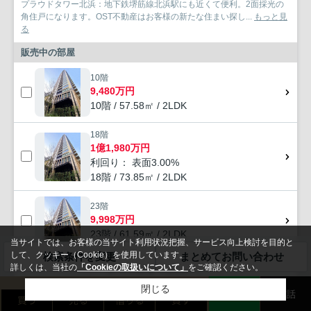
プラウドタワー北浜：地下鉄堺筋線北浜駅にも近くて便利。2面採光の
角住戸になります。OST不動産はお客様の新たな住まい探し...
もっと見
る
販売中の部屋
10階
9,480万円
10階 / 57.58㎡ / 2LDK
18階
1億1,980万円
利回り： 表面3.00%
18階 / 73.85㎡ / 2LDK
23階
9,998万円
23階 / 61.59㎡ / 2LDK
当サイトでは、お客様の当サイト利用状況把握、サービス向上検討を目的と
して、クッキー（Cookie）を使用しています。
検索条件を変更
まとめてお問い合わせ
詳しくは、当社の
「Cookieの取扱いについて」
をご確認ください。
すべて見る（全26戸）
無料お問い合わせ
閉じる
LINE
電話
買う
売る
借りる
貸す