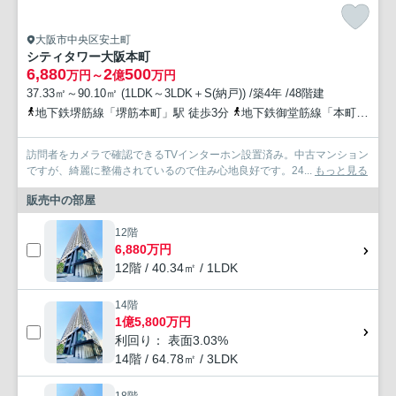
大阪市中央区安土町
シティタワー大阪本町
6,880
2
500
万円～
億
万円
37.33㎡～90.10㎡ (1LDK～3LDK＋S(納戸)) /築4年 /48階建
地下鉄堺筋線「堺筋本町」駅 徒歩3分
地下鉄御堂筋線「本町」駅 徒歩5分
訪問者をカメラで確認できるTVインターホン設置済み。中古マンション
ですが、綺麗に整備されているので住み心地良好です。24...
もっと見る
販売中の部屋
12階
6,880万円
12階 / 40.34㎡ / 1LDK
14階
1億5,800万円
利回り： 表面3.03%
14階 / 64.78㎡ / 3LDK
18階