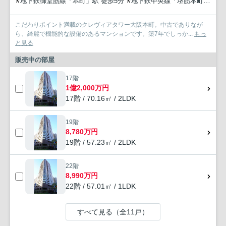
地下鉄御堂筋線「本町」駅 徒歩5分
地下鉄中央線「堺筋本町」駅 徒歩7分
こだわりポイント満載のクレヴィアタワー大阪本町。中古でありなが
ら、綺麗で機能的な設備のあるマンションです。築7年でしっか...
もっ
と見る
販売中の部屋
17階
1億2,000万円
17階 / 70.16㎡ / 2LDK
19階
8,780万円
19階 / 57.23㎡ / 2LDK
22階
8,990万円
22階 / 57.01㎡ / 1LDK
すべて見る（全11戸）