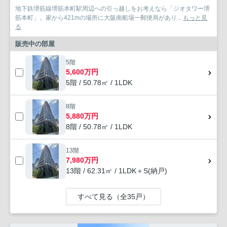
地下鉄堺筋線堺筋本町駅周辺への引っ越しをお考えなら「ジオタワー堺
筋本町」。家から421mの場所に大阪南船場一郵便局があり...
もっと見
る
販売中の部屋
5階
5,600万円
5階 / 50.78㎡ / 1LDK
8階
5,880万円
8階 / 50.78㎡ / 1LDK
13階
7,980万円
13階 / 62.31㎡ / 1LDK＋S(納戸)
すべて見る（全35戸）