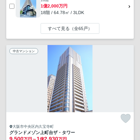
1億2,000万円
18階 / 64.78㎡ / 3LDK
すべて見る（全65戸）
中古マンション
大阪市中央区内久宝寺町
グランドメゾン上町台ザ・タワー
9,500
1
2,930
万円～
億
万円